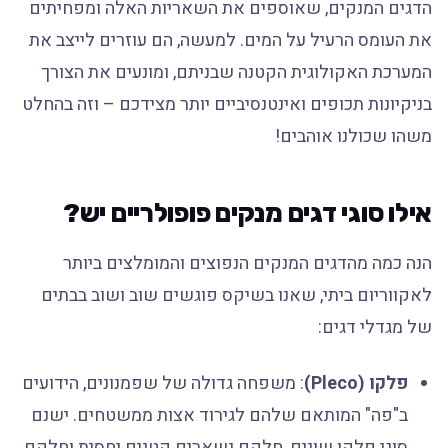
הדגים המנקים, שאוספים את השאריות האלה ומפחיתים
את העומס הרעיל על המים. למעשה, הם עוזרים לייצב את
המערכת האקולוגית הקטנה שבניתם, ומונעים את הצורך
בניקיונות תכופים ואינטנסיביים יותר מצידכם – וזה בהחלט
משהו שכולנו אוהבים!
אילו סוגי דגים מנקים פופולריים יש?
הנה כמה מהדגים המנקים הנפוצים והמומלצים ביותר
לאקווריום ביתי, שאנו בשיקס פוגשים שוב ושוב בבתים
של מגדלי דגים:
פלקו (Pleco)
: משפחה גדולה של שפמנונים, הידועים
ב"פה" המותאם שלהם לגירוד אצות ממשטחים. ישנם
סוגי פלקו שונים, חלקם נשארים קטנים יחסית וחלקם