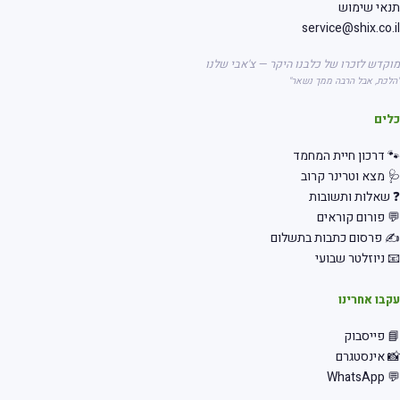
אי שימוש
service@shix.co.
קדש לזכרו של כלבנו היקר — צ'אבי שלנו
לכת, אבל הרבה ממך נשאר"
לים
 דרכון חיית המחמד
 מצא וטרינר קרוב
שאלות ותשובות
 פורום קוראים
 פרסום כתבות בתשלום
 ניוזלטר שבועי
בו אחרינו
 פייסבוק
 אינסטגרם
💬 Wha