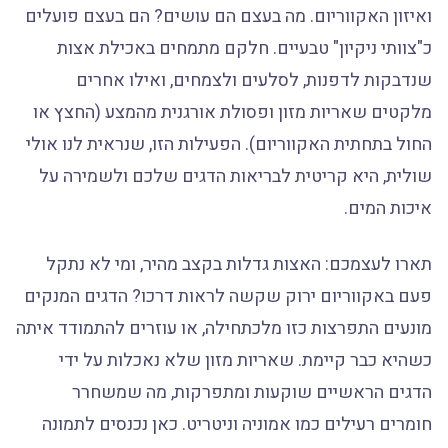
ואיזון האקווריום. מה בעצם הם עושים? הם בעצם פועלים
כ"צוותי ניקיון" טבעיים. חלקם מתמחים באכילת אצות
שנדבקות לדפנות, לסלעים ולצמחים, ואילו אחרים
מלקטים שאריות מזון ופסולת אורגנית מהמצע (החצץ או
החול בתחתית האקווריום). הפעילות הזו, שנראית לנו אולי
שולית, היא קריטית לבריאות הדגים שלכם ולשמירה על
איכות המים.
תארו לעצמכם: האצות גדלות בקצב מהיר, ומי לא נתקל
פעם באקווריום ירוק שקשה לראות דרכו? הדגים המנקים
מונעים התפרצות כזו מלכתחילה, או עוזרים להתמודד איתה
כשהיא כבר קיימת. שאריות מזון שלא נאכלות על ידי
הדגים הראשיים שוקעות ומתפרקות, מה שמשחרר
חומרים רעילים כמו אמוניה וניטריט. כאן נכנסים לתמונה