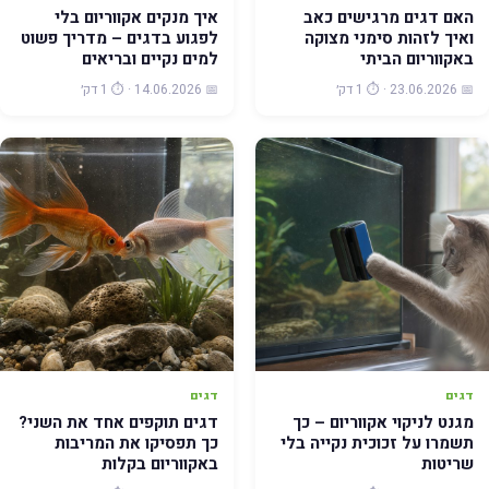
האם דגים מרגישים כאב
איך מנקים אקווריום בלי
ואיך לזהות סימני מצוקה
לפגוע בדגים – מדריך פשוט
באקווריום הביתי
למים נקיים ובריאים
📅 23.06.2026 · ⏱️ 1 דק׳
📅 14.06.2026 · ⏱️ 1 דק׳
דגים
דגים
מגנט לניקוי אקווריום – כך
דגים תוקפים אחד את השני?
תשמרו על זכוכית נקייה בלי
כך תפסיקו את המריבות
שריטות
באקווריום בקלות