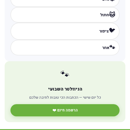
🐱
חתול
🐦
ציפור
🐾
אחר
🐾
הניוזלטר השבועי
כל יום שישי — הכתבות הכי טובות לתיבה שלכם
הרשמה חינם ❤️