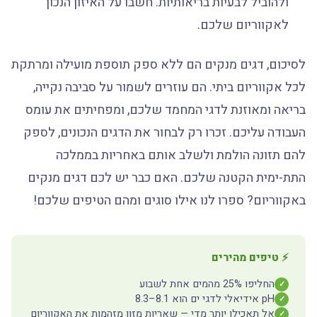
ולהוביל לבעיות בריאותיות. חשבו על האיזון הנכון
לאקווריום שלכם.
לסיכום, דגים מנקים הם ללא ספק תוספת מועילה ומרתקת
לכל אקווריום ביתי. הם עוזרים לשמור על סביבה נקייה,
בריאה ומאוזנת לדגי המחמד שלכם, ומפחיתים את עומס
העבודה עליכם. זכרו רק לבחור את הדגים הנכונים, לספק
להם תזונה הולמת ולשלב אותם באחריות בממלכה
התת-ימית הקטנה שלכם. האם כבר יש לכם דגים מנקים
באקווריום? ספרו לנו אילו סוגים ומהם הטיפים שלכם!
⚡ טיפים מהירים
החליפו 25% מהמים אחת לשבוע
✓
pH אידיאלי לדגי ים הוא 8.1–8.3
✓
אל תאכילו יותר מדי — שאריות מזון מזהמות את האקווריום
✓