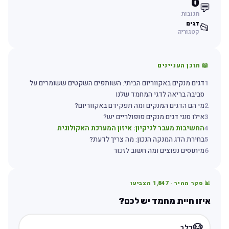
0
💬
תגובות
דגים
📂
קטגוריה
📖 תוכן העניינים
1
דגים מנקים באקווריום הביתי: השותפים השקטים ששומרים על
סביבה בריאה לדגי המחמד שלנו
2
מי הם הדגים המנקים ומה תפקידם באקווריום?
3
אילו סוגי דגים מנקים פופולריים יש?
4
החשיבות מעבר לניקיון: איזון המערכת האקולוגית
5
בחירת הדג המנקה הנכון: מה צריך לדעת?
6
מיתוסים נפוצים ומה חשוב לזכור
📊 סקר מהיר ·
1,847
הצביעו
איזו חיית מחמד יש לכם?
🐶
כלב