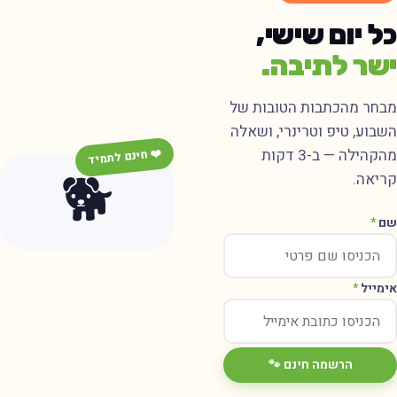
ל יום שישי,
שר לתיבה.
בחר מהכתבות הטובות של
שבוע, טיפ וטרינרי, ושאלה
מהקהילה — ב-3 דקות
❤️ חינם לתמיד
🐕
ריאה.
ם
*
ימייל
*
הרשמה חינם 🐾