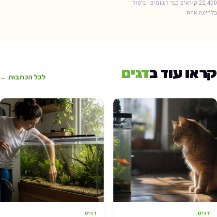
22,400 קוראים כבר רשומים · ביטול
חיצה אחת
ראו עוד ב
דגים
לכל הכתבות ←
דגים
דגים