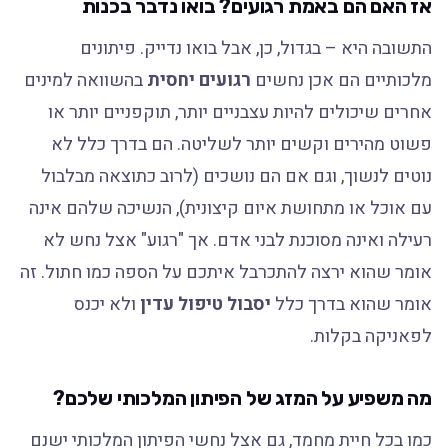
אז האם הם באמת רגועים? בואו נדבר בכנות
התשובה היא – בגדול, כן, אבל בואו נדייק. פיתונים
מלכותיים הם אכן נחשים
רגועים יחסית
בהשוואה למינים
אחרים שיכולים להיות עצבניים יותר, תוקפניים יותר או
פשוט מהירים וקשים יותר לשליטה. הם בדרך כלל לא
נוטים לנשוך, וגם אם הם נושכים (לרוב כתוצאה מבלבול
עם אוכל או מתחושת איום קיצונית), הנשיכה שלהם אינה
רעילה ואינה מסוכנת לבני אדם. אך "רגוע" אצל נחש לא
אומר שהוא ירצה להתכרבל איתכם על הספה כמו חתול. זה
אומר שהוא בדרך כלל
יסבול טיפול עדין
ולא יכנס
לפאניקה בקלות.
מה משפיע על המזג של הפיתון המלכותי שלכם?
כמו בכל חיית מחמד, גם אצל נחשי הפיתון המלכותי ישנם