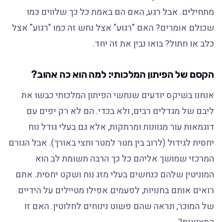
מתחילים. אבל רגע, האם הם באמת כל כך שלווים כמו
שכולם אומרים? האם "רגוע" אצל נחש זה כמו "רגוע" אצל
כלב או חתול? בואו נבין את זה יחד.
הקסם של הפיתון המלכותי: למה הוא כה אהוב?
אנחנו בשיקס יודעים שנחשי הפיתון המלכותי כבשו את
ליבם של מגדלים רבים, ולא בכדי. הם לא רק יפים עם
דוגמאות עור מגוונות ומרתקות, אלא גם בעלי גודל נוח
יחסית לגידול (לרוב בין מטר למטר וחצי באורך). אבל הגורם
המרכזי שמושך אליהם כל כך הרבה תשומת לב הוא
המוניטין שלהם כנחשים בעלי מזג נוח ושקט יחסית. אתם
רואים אותם בחנויות, לפעמים אפילו מטיילים על הידיים
של המוכר, ונראה שהם פשוט נינוחים לחלוטין. האם זו