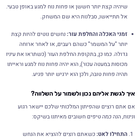
שיהיה קצת יותר חששן או פחות נוח למגע באופן טבעי.
אל תתייאשו, סבלנות היא שם המשחק.
זמני האכלה והחלפת עור:
נחשים נוטים להיות קצת
יותר "על המשמר" כשהם רעבים, או לאחר ארוחה
גדולה. כמו כן, בתקופת החלפת העור (כשתראו את עיניו
מכוסות במעטה עכור), הוא יהיה פחות נוח למגע וראייתו
תהיה פחות טובה, ולכן הוא ירגיש יותר פגיע.
איך לגשת אליהם נכון ולשמור על השלווה?
אם אתם רוצים שהפיתון המלכותי שלכם יישאר רגוע
ונינוח, הנה כמה טיפים חשובים מאיתנו בשיקס:
התחילו לאט:
כשאתם רוצים להוציא את הנחש