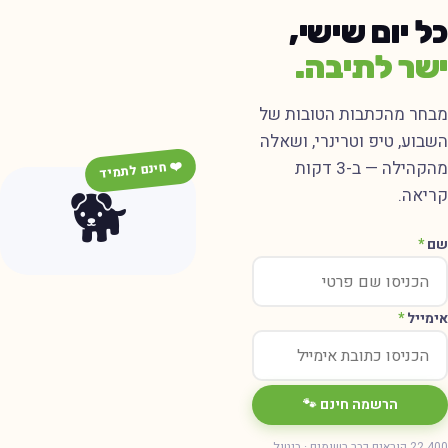
ל יום שישי,
שר לתיבה.
בחר מהכתבות הטובות של
שבוע, טיפ וטרינרי, ושאלה
מהקהילה — ב-3 דקות
❤️ חינם לתמיד
🐕
ריאה.
ם
*
ימייל
*
הרשמה חינם 🐾
22,400 קוראים כבר רשומים · ביטול