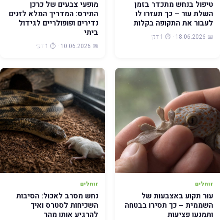
טיפול בנחש מתכדר בזמן
מופעי צבעים של כרכן
השלת עור – כך תעזרו לו
התירס: המדריך המלא לזנים
לעבור את התקופה בקלות
נדירים ופופולריים לגידול
ביתי
📅 18.06.2026 · ⏱️ 1 דק׳
📅 10.06.2026 · ⏱️ 1 דק׳
זוחלים
זוחלים
עור תקוע באצבעות של
נחש מסרב לאכול: הסיבות
השממית – כך תסירו בבטחה
השכיחות לסטרס ואיך
ותמנעו פציעות
להרגיע אותו מהר