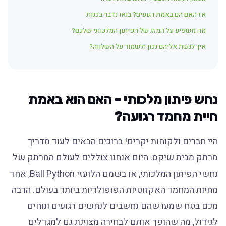
אז האם הם באמת רגועים? בואו נדבר בכנות
מה משפיע על המזג של הפיתון המלכותי שלכם?
איך לגשת אליהם נכון ולשמור על השלווה?
נחש פיתון מלכותי – האם הוא באמת
חיית מחמד רגועה?
היי חברים ולקוחות יקרים! ברוכים הבאים לעוד מדריך
מרתק מבית שיקס. היום אנחנו צוללים לעולם המרתק של
נחשי הפיתון המלכותי, או בשמם הלועזי Ball Python, אחד
מחיות המחמד האקזוטיות הפופולריות ביותר בעולם. הרבה
מכם בטח שמעו שהם נחשבים לנחשים רגועים ונוחים
לגידול, מה שהופך אותם לבחירה מצוינת גם למגדלים