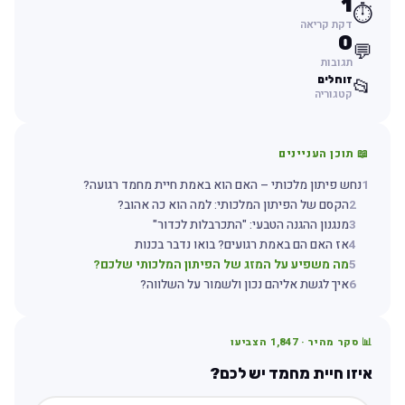
1
⏱️
דקת קריאה
0
💬
תגובות
זוחלים
📂
קטגוריה
📖 תוכן העניינים
1
נחש פיתון מלכותי – האם הוא באמת חיית מחמד רגועה?
2
הקסם של הפיתון המלכותי: למה הוא כה אהוב?
3
מנגנון ההגנה הטבעי: "התכרבלות לכדור"
4
אז האם הם באמת רגועים? בואו נדבר בכנות
5
מה משפיע על המזג של הפיתון המלכותי שלכם?
6
איך לגשת אליהם נכון ולשמור על השלווה?
📊 סקר מהיר ·
1,847
הצביעו
איזו חיית מחמד יש לכם?