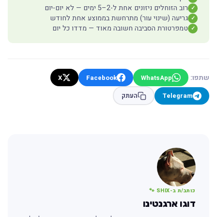
רוב הזוחלים ניזונים אחת ל-2–5 ימים — לא יום-יום
✓
גריעה (שינוי עור) מתרחשת בממוצע אחת לחודש
✓
טמפרטורת הסביבה חשובה מאוד — מדדו כל יום
✓
שתפו:
X
Facebook
WhatsApp
Telegram
העתק
כותב/ת ב-SHIX 🐾
דוגו ארגנטינו