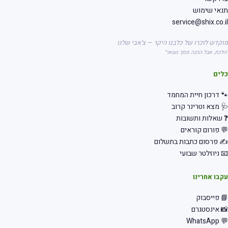
אי שימוש
service@shix.co.
קדש לזכרו של כלבנו היקר — צ'אבי שלנו
לכת, אבל הרבה ממך נשאר"
לים
 דרכון חיית המחמד
 מצא וטרינר קרוב
שאלות ותשובות
 פורום קוראים
 פרסום כתבות בתשלום
 ניוזלטר שבועי
בו אחרינו
 פייסבוק
 אינסטגרם
💬 Wha