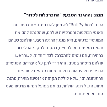
המציאות?
מנגנון ההגנה הטבעי: "התכרבלות לכדור"
השם "Ball Python" לא ניתן להם סתם. אחת מתכונות
האופי הבולטות והמרכזיות שלהם, שהקנתה להם את
המוניטין כרגועים, היא מנגנון ההגנה הטבעי שלהם: כשהם
חשים מאוימים או לחוצים, במקום לתקוף או לברוח
במהירות, הם נוטים להתכרבל לכדור הדוק, כשהראש
שלהם מוסתר בפנים. זוהי דרך להגן על איבריהם הפנימיים
הרגישים ולהיראות גדולים ופחות פגיעים לטורפים.
ההתנהגות הזו, שלא כוללת תקיפה או נסיגה מהירה, נותנת
תחושה של רוגע ושלווה, גם אם בפועל הנחש מרגיש מעט
פחד או אי-נוחות.