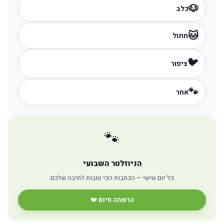
🐶
כלב
🐱
חתול
🐦
ציפור
🐾
אחר
🐾
הניוזלטר השבועי
כל יום שישי — הכתבות הכי טובות לתיבה שלכם
הרשמה חינם ❤️