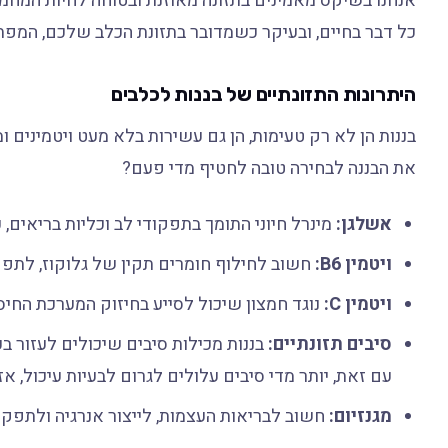
אנחנו בשיקס מאמינים בתזונה מאוזנת ובטוחה לחיות המחמ
כל דבר בחיים, ובעיקר כשמדובר בתזונת הכלב שלכם, המפתח ה
היתרונות התזונתיים של בננות לכלבים
בננות הן לא רק טעימות, הן גם עשירות בלא מעט ויטמינים 
את הבננה לבחירה טובה לחטיף מדי פעם?
אשלגן:
מינרל חיוני התומך בתפקודי לב וכליות בריאים, 
ויטמין B6:
חשוב לחילוף חומרים תקין של גלוקוז, לתפק
ויטמין C:
נוגד חמצון שיכול לסייע בחיזוק המערכת החיס
סיבים תזונתיים:
בננות מכילות סיבים שיכולים לעזור בע
עם זאת, יותר מדי סיבים עלולים לגרום לבעיות עיכול, אז
מגנזיום:
חשוב לבריאות העצמות, לייצור אנרגיה ולתפקו