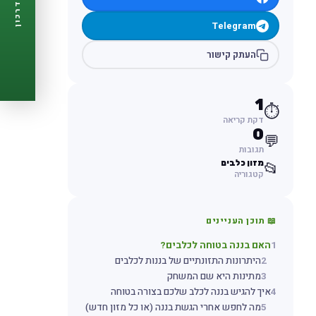
דרכון
🩺
תזכורות ביקורת
Telegram
📋
פרופיל מלא
🆓
חינם לגמרי
העתק קישור
צור דרכון עכשיו ←
1
⏱️
דקת קריאה
0
💬
תגובות
מזון כלבים
📂
קטגוריה
📖 תוכן העניינים
1
האם בננה בטוחה לכלבים?
2
היתרונות התזונתיים של בננות לכלבים
3
מתינות היא שם המשחק
4
איך להגיש בננה לכלב שלכם בצורה בטוחה
5
מה לחפש אחרי הגשת בננה (או כל מזון חדש)