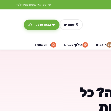
פייסבוק
אינסטגרם
ניוזלטר
🔖 שמורים
❤️ הצטרפו לקהילה
ארנבים
אילוף כלבים
חיות מחמד
🐶
🐶
🐹
? כל
ת