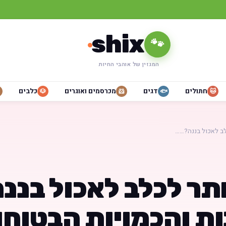
shix
🐾
המגזין של אוהבי החיות
חתולים
דגים
מכרסמים ואוגרים
כלבים
🐶
🐹
🐟
🐱
ב לאכול בננה?……
תר לכלב לאכול בננה
ות והכמויות הבטוחו