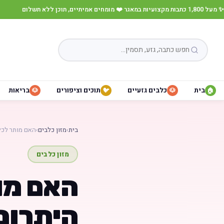
✨ מעל 1,800 כתבות מקצועיות במאגר
·
❤️ מומחים אמיתיים, תוכן ללא תשלום
בית
כלבים גזעיים
תוכים וציפורים
בריאות
🐶
🐦
🐶
🏠
בית
›
מזון כלבים
›
האם מותר לכל
מזון כלבים
האם מו
היתרונ