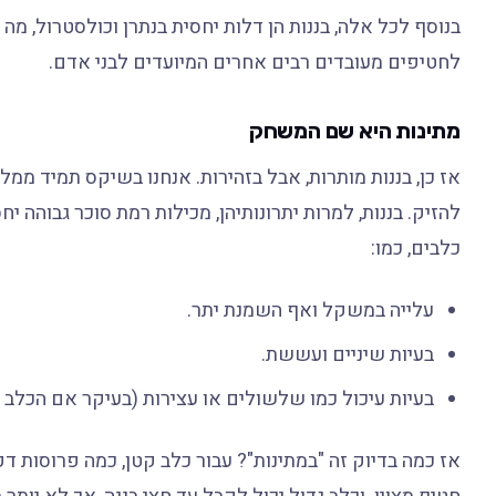
בנוסף לכל אלה, בננות הן דלות יחסית בנתרן וכולסטרול, מ
לחטיפים מעובדים רבים אחרים המיועדים לבני אדם.
מתינות היא שם המשחק
אז כן, בננות מותרות, אבל בזהירות. אנחנו בשיקס תמיד ממל
להזיק. בננות, למרות יתרונותיהן, מכילות רמת סוכר גבוהה י
כלבים, כמו:
עלייה במשקל ואף השמנת יתר.
בעיות שיניים ועששת.
בעיות עיכול כמו שלשולים או עצירות (בעיקר אם הכלב א
אז כמה בדיוק זה "במתינות"? עבור כלב קטן, כמה פרוסות דקות