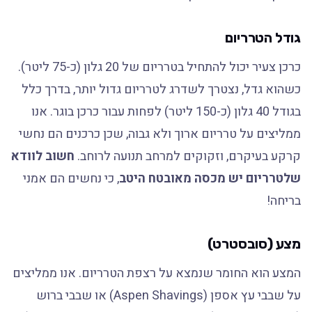
גודל הטרריום
כרכן צעיר יכול להתחיל בטרריום של 20 גלון (כ-75 ליטר).
כשהוא גדל, נצטרך לשדרג לטרריום גדול יותר, בדרך כלל
בגודל 40 גלון (כ-150 ליטר) לפחות עבור כרכן בוגר. אנו
ממליצים על טרריום ארוך ולא גבוה, שכן כרכנים הם נחשי
קרקע בעיקרם, וזקוקים למרחב תנועה לרוחב.
חשוב לוודא
שלטרריום יש מכסה מאובטח היטב
, כי נחשים הם אמני
בריחה!
מצע (סובסטרט)
המצע הוא החומר שנמצא על רצפת הטרריום. אנו ממליצים
על שבבי עץ אספן (Aspen Shavings) או שבבי ברוש