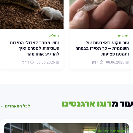
זוחלים
זוחלים
עור תקוע באצבעות של
נחש מסרב לאכול: הסיבות
השממית – כך תסירו בבטחה
השכיחות לסטרס ואיך
ותמנעו פציעות
להרגיע אותו מהר
📅 08.06.2026 · ⏱️ 1 דק׳
📅 06.06.2026 · ⏱️ 1 דק׳
וד מ
דוגו ארגנטינו
לכל המאמרים ←
שרותים לחיות מחמד