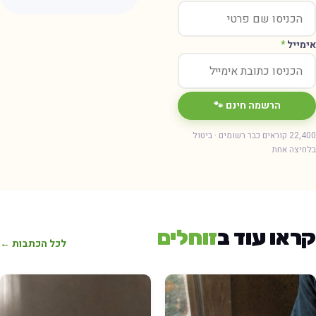
ימייל
*
הרשמה חינם 🐾
22,400 קוראים כבר רשומים · ביטול
חיצה אחת
ראו עוד ב
זוחלים
לכל הכתבות ←