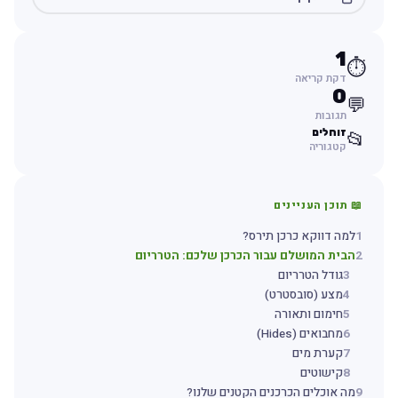
1
⏱️
דקת קריאה
0
💬
תגובות
זוחלים
📂
קטגוריה
📖 תוכן העניינים
1
למה דווקא כרכן תירס?
2
הבית המושלם עבור הכרכן שלכם: הטרריום
3
גודל הטרריום
4
מצע (סובסטרט)
5
חימום ותאורה
6
מחבואים (Hides)
7
קערת מים
8
קישוטים
9
מה אוכלים הכרכנים הקטנים שלנו?