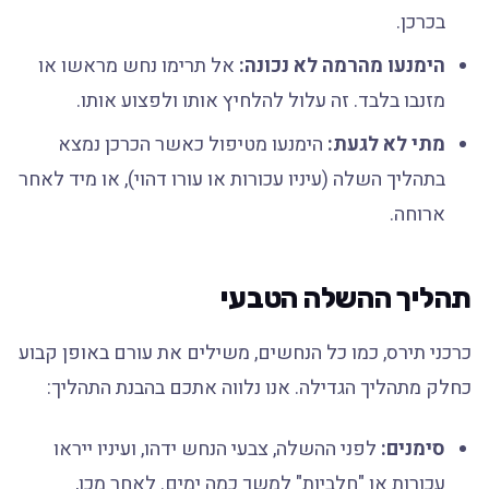
בכרכן.
הימנעו מהרמה לא נכונה:
אל תרימו נחש מראשו או
מזנבו בלבד. זה עלול להלחיץ אותו ולפצוע אותו.
מתי לא לגעת:
הימנעו מטיפול כאשר הכרכן נמצא
בתהליך השלה (עיניו עכורות או עורו דהוי), או מיד לאחר
ארוחה.
תהליך ההשלה הטבעי
כרכני תירס, כמו כל הנחשים, משילים את עורם באופן קבוע
כחלק מתהליך הגדילה. אנו נלווה אתכם בהבנת התהליך:
סימנים:
לפני ההשלה, צבעי הנחש ידהו, ועיניו ייראו
עכורות או "חלביות" למשך כמה ימים. לאחר מכן,