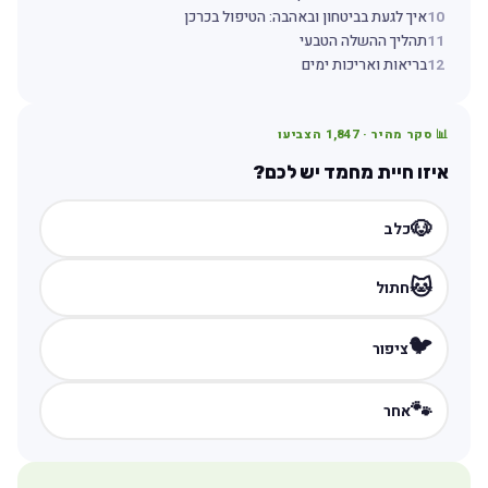
10
איך לגעת בביטחון ובאהבה: הטיפול בכרכן
11
תהליך ההשלה הטבעי
12
בריאות ואריכות ימים
📊 סקר מהיר ·
1,847
הצביעו
איזו חיית מחמד יש לכם?
🐶
כלב
🐱
חתול
🐦
ציפור
🐾
אחר