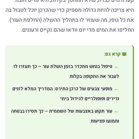
קערת מים כבדה, שלא תתהפך בקלות, היא פריט חובה.
היא צריכה להיות גדולה מספיק כדי שהכרכן יוכל לטבול בה
את כל גופו, מה שעוזר לו בתהליך ההשלה (החלפת העור).
החליפו את המים מדי יום וודאו שהם נקיים ורעננים.
📖 קרא גם:
טיפול בנחש מתכדר בזמן השלת עור – כך תעזרו לו
לעבור את התקופה בקלות
מופעי צבעים של כרכן התירס: המדריך המלא לזנים
נדירים ופופולריים לגידול ביתי
עור תקוע באצבעות של השממית – כך תסירו בבטחה
ותמנעו פציעות