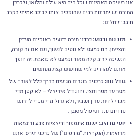
אנו בשיקס מאמינים שכל חיה היא עולם ומלואו, ולכרכן
התירס יש יתרונות רבים שהופכים אותו לכוכב אמיתי בקרב
חובבי זוחלים:
מזג נוח ורגוע:
כרכני תירס ידועים באופיים העדין
והצייתן. הם כמעט ולא נוטים לנשוך, וגם אם זה קורה,
הנשיכה לרוב קלה מאוד וכמעט לא כואבת. זה הופך
אותם לנהדרים למי שחושש קצת מנחשים.
גודל נוח:
כרכנים בוגרים מגיעים בדרך כלל לאורך של
מטר עד מטר וחצי. זהו גודל אידיאלי – לא קטן מדי
מכדי להיות עדין ושביר, ולא גדול מדי מכדי לדרוש
טרריום ענק וטיפול מסובך.
יופי מרהיב:
ישנם אינספור וריאציות צבע ודוגמאות
מדהימות (הנקראות "מורפים") של כרכני תירס. אתם