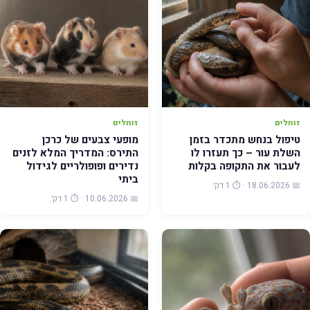
זוחלים
זוחלים
טיפול בנחש מתכדר בזמן
מופעי צבעים של כרכן
השלת עור – כך תעזרו לו
התירס: המדריך המלא לזנים
לעבור את התקופה בקלות
נדירים ופופולריים לגידול
ביתי
📅 18.06.2026 · ⏱️ 1 דק׳
📅 10.06.2026 · ⏱️ 1 דק׳