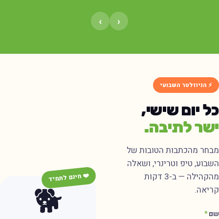
›
‹
⚡ הניוזלטר השבועי
ל יום שישי,
שר לתיבה.
בחר מהכתבות הטובות של
שבוע, טיפ וטרינרי, ושאלה
מהקהילה — ב-3 דקות
❤️ חינם לתמיד
🐕
ריאה.
ם
*