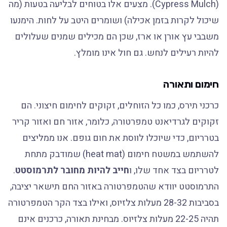
(Cypress Mulch). מצעים אלו בטוחים לבליעה בטעות (מה
שיכול לקרות בזמן אכילה) ושומרים היטב על לחות. הימנעו
משבבי עץ אורן או ארז, שכן הם מכילים שמנים שעלולים
להיות רעילים לנחש. גם חול אינו מומלץ.
חימום ותאורה
כרכני תירס, כמו כל הזוחלים, זקוקים לחימום חיצוני. הם
זקוקים לגרדיאנט טמפרטורה, כלומר, אזור חם ואזור קריר
בטרריום, כדי שיוכלו לווסת את חום גופם. אנו ממליצים
להשתמש במשטח חימום (heat mat) שמודבק מתחת
לטרריום בצד אחד שלו, ו
חייב להיות מחובר לתרמוסטט
.
התרמוסטט יוודא שהטמפרטורה באזור החם תישאר יציבה,
בסביבות 28-32 מעלות צלזיוס, ואילו בצד הקר הטמפרטורה
תהיה 22-25 מעלות צלזיוס. מבחינת תאורה, כרכנים אינם