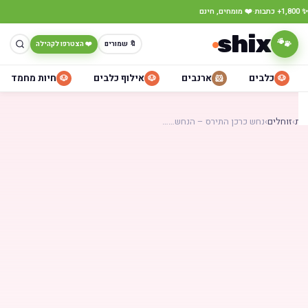
·
כתבות
❤️ מומחים, חינם
shix
🐾
🔖 שמורים
❤️ הצטרפו לקהילה
כלבים
ארנבים
אילוף כלבים
חיות מחמד
🐶
🐶
🐹
🐶
ת
›
זוחלים
›
נחש כרכן התירס – הנחש……