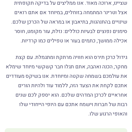
שציינו, ארוכה מאוד. אנו ממליצים על בדיקה תקופתית
אצל וטרינר המתמחה בזוחלים, במיוחד אם אתם רואים
שינויים בהתנהגות, בתיאבון או במראה של הכרכן שלכם.
סימנים נפוצים לבעיות כוללים: נזלת, עור מקומט, חוסר
אכילה ממושך, כתמים בעור או טפילים כמו קרדיות.
גידול כרכן תירס הוא חוויה מרתקת ומתגמלת. עם קצת
מחקר, הכנה ואהבה, אתם תגלו חבר קשקשי מיוחד שימלא
את עולמכם בשמחה שקטה ומיוחדת. אנו בשיקס מעודדים
אתכם לקחת את הצעד הזה, ללמוד עוד ולהיות הורים
אחראיים לכרכן המדהים שלכם. הוא יספק לכם שנים
רבות של חברות וישמח אתכם עם היופי הייחודי שלו
והאופי הרגוע שלו.