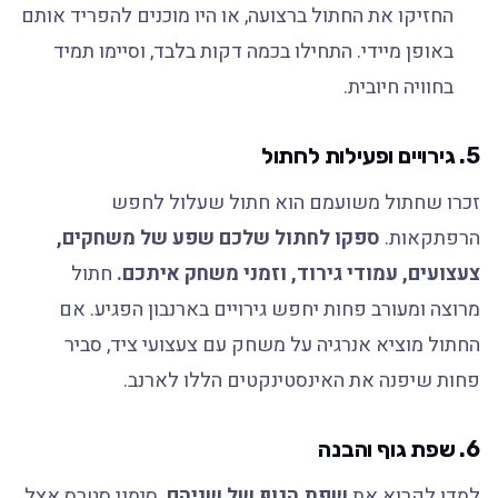
החזיקו את החתול ברצועה, או היו מוכנים להפריד אותם
באופן מיידי. התחילו בכמה דקות בלבד, וסיימו תמיד
בחוויה חיובית.
5. גירויים ופעילות לחתול
זכרו שחתול משועמם הוא חתול שעלול לחפש
הרפתקאות.
ספקו לחתול שלכם שפע של משחקים,
צעצועים, עמודי גירוד, וזמני משחק איתכם.
חתול
מרוצה ומעורב פחות יחפש גירויים בארנבון הפגיע. אם
החתול מוציא אנרגיה על משחק עם צעצועי ציד, סביר
פחות שיפנה את האינסטינקטים הללו לארנב.
6. שפת גוף והבנה
למדו לקרוא את
שפת הגוף של שניהם
. סימני סטרס אצל