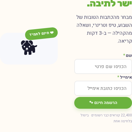
שר לתיבה.
בחר מהכתבות הטובות של
שבוע, טיפ וטרינרי, ושאלה
מהקהילה — ב-3 דקות
❤️ חינם לתמיד
🐕
ריאה.
ם
*
ימייל
*
הרשמה חינם 🐾
22,400 קוראים כבר רשומים · ביטול
חיצה אחת