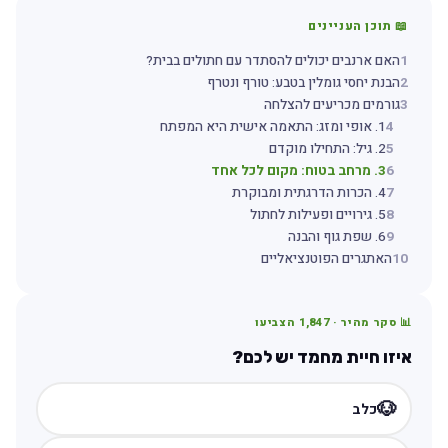
📖 תוכן העניינים
1
האם ארנבים יכולים להסתדר עם חתולים בבית?
2
הבנת יחסי גומלין בטבע: טורף ונטרף
3
גורמים מכריעים להצלחה
4
1. אופי ומזג: התאמה אישית היא המפתח
5
2. גיל: התחילו מוקדם
6
3. מרחב בטוח: מקום לכל אחד
7
4. הכרות הדרגתית ומבוקרת
8
5. גירויים ופעילות לחתול
9
6. שפת גוף והבנה
10
האתגרים הפוטנציאליים
📊 סקר מהיר ·
1,847
הצביעו
איזו חיית מחמד יש לכם?
🐶
כלב