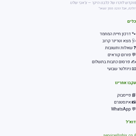
קדש לזכרו של כלבנו היקר — צ'אבי שלנו
לכת, אבל הרבה ממך נשאר"
לים
 דרכון חיית המחמד
 מצא וטרינר קרוב
שאלות ותשובות
 פורום קוראים
 פרסום כתבות בתשלום
 ניוזלטר שבועי
בו אחרינו
 פייסבוק
 אינסטגרם
💬 Wha
א"ל
service@shix.co.