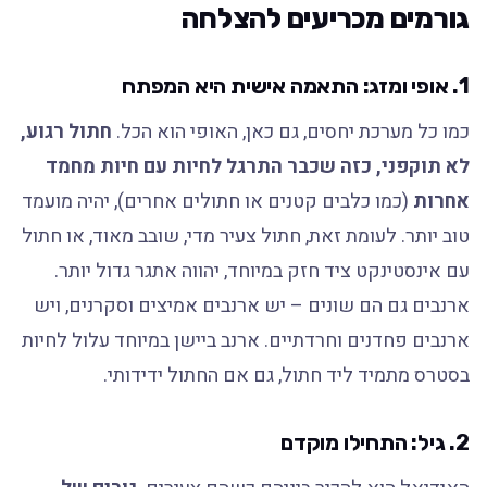
גורמים מכריעים להצלחה
1. אופי ומזג: התאמה אישית היא המפתח
כמו כל מערכת יחסים, גם כאן, האופי הוא הכל.
חתול רגוע,
לא תוקפני, כזה שכבר התרגל לחיות עם חיות מחמד
אחרות
(כמו כלבים קטנים או חתולים אחרים), יהיה מועמד
טוב יותר. לעומת זאת, חתול צעיר מדי, שובב מאוד, או חתול
עם אינסטינקט ציד חזק במיוחד, יהווה אתגר גדול יותר.
ארנבים גם הם שונים – יש ארנבים אמיצים וסקרנים, ויש
ארנבים פחדנים וחרדתיים. ארנב ביישן במיוחד עלול לחיות
בסטרס מתמיד ליד חתול, גם אם החתול ידידותי.
2. גיל: התחילו מוקדם