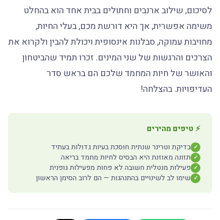
לסיכום, שילוב ארנבים וחתולים בבית אחד הוא בהחלט
משימה אפשרית, אך היא דורשת מכם, בעלי החיות,
מחויבות עמוקה, סבלנות אינסופית ויכולת להבין ולקרוא את
הצרכים והרגשות של שני המינים. זכרו תמיד שהביטחון
והאושר של חיות המחמד שלכם הם בראש סדר
העדיפויות. בהצלחה!
⚡ טיפים מהירים
בדיקת וטרינר שנתית חוסכת בעיות גדולות בעתיד
✓
תזונה מאוזנת היא הבסיס לחיות מחמד בריאה
✓
פעילות מנטלית חשובה לא פחות מפעילות גופנית
✓
שימו לב לשינויים בהתנהגות — הם לרוב הסימן הראשון
✓