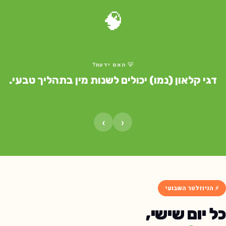
🧠
💡 האם ידעת?
דגי קלאון (נמו) יכולים לשנות מין בתהליך טבעי.
›
‹
⚡ הניוזלטר השבועי
ל יום שישי,