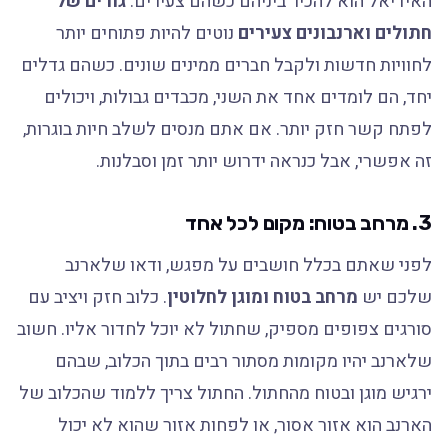
האידיאל הוא להכיר ביניהם כשהם צעירים.
גורים של
חתולים וארנבונים צעירים
נוטים להיות פתוחים יותר
לחוויות חדשות ולקבל חברים ממינים שונים. כשהם גדלים
יחד, הם לומדים אחד את השני, מכבדים גבולות, ויכולים
לפתח קשר חזק יותר. אם אתם מנסים לשלב חיות בוגרות,
זה אפשרי, אבל כנראה ידרוש יותר זמן וסבלנות.
3. מרחב בטוח: מקום לכל אחד
לפני שאתם בכלל חושבים על מפגש, ודאו שלארנב
שלכם יש
מרחב בטוח ומוגן לחלוטין
. כלוב חזק ויציב עם
סורגים צפופים מספיק, שחתול לא יוכל לחדור אליו. חשוב
שלארנב יהיו מקומות מסתור רבים בתוך הכלוב, שבהם
ירגיש מוגן ובטוח מהחתול. החתול צריך ללמוד שהכלוב של
הארנב הוא אזור אסור, או לפחות אזור שהוא לא יכול