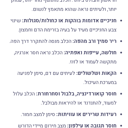
הראשון והבולט ביותר. הכלב מתנשף מהר יותר, עמוק
יותר, ולעיתים נראה שהוא מתאמץ לנשום.
חניכיים אדומות בוהקות או כחולות/סגולות:
שינוי
צבע החניכיים מעיד על בעיה בזרימת הדם וחמצון.
ריר סמיך ורב מהפה:
הכלב מנסה להתקרר דרך הפה.
חולשה, עייפות ואפתיה:
הכלב נראה חסר אנרגיה,
מתקשה לעמוד או לזוז.
הקאות ושלשולים:
לעיתים עם דם, סימן לפגיעה
במערכת העיכול.
חוסר קואורדינציה, בלבול וסחרחורת:
הכלב עלול
למעוד, להתנדנד או להיראות מבולבל.
רעידות שרירים או עוויתות:
סימן למצב חמור.
חוסר תגובה או עילפון:
מצב חירום מיידי הדורש