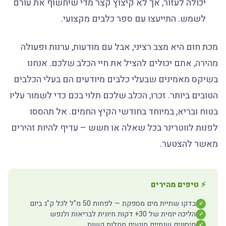
יכולה לעזור, אך לא קיצוץ קצר מדי שיחשוף את עורם
לשמש. התייעצו עם ספר כלבים מקצועי.
מכת חום היא מצב רציני, אבל עם מודעות, ערנות ופעולה
מהירה, אתם יכולים להציל את חיי הכלב שלכם. אנחנו
בשיקס מאמינים שבעלי כלבים מיודעים הם בעלי הכלבים
הטובים ביותר. זכרו, הכלב שלכם תלוי בכם כדי לשמור עליו
בטוח ובריא, במיוחד בחודשי הקיץ החמים. אל תהססו
לפנות לווטרינר בכל שאלה או חשש – עדיף להיות זהירים
מאשר להצטער.
⚡ טיפים מהירים
בדקו שתיית מים מספקת — לפחות 50 מ"ל לכל ק"ג ביום
✓
הליכה יומית של 30+ דקות חיונית לבריאות ולנפש
✓
חיסונים שנתיים מונעים מחלות קשות
✓