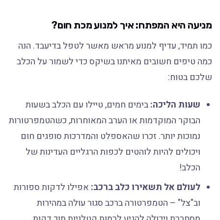
מניעה היא המפתח: איך למנוע מכת חום?
כמו תמיד, עדיף למנוע מראש מאשר לטפל בדיעבד. הנה
כמה טיפים חשובים מאיתנו בשיקס כדי לשמור על הכלב
שלכם בטוח:
שעות הליכה:
בימים חמים, טיילו עם הכלב בשעות
הבוקר המוקדמות או הערב המאוחרות, כשהטמפרטורות
נמוכות יותר. זכרו שהאספלט והמדרכות סופגים חום
ויכולים להיות לוהטים לכפות הרגליים העדינות של
הכלב!
לעולם אל תשאירו כלב ברכב:
אפילו לדקות ספורות
וב"צל" – הטמפרטורה ברכב סגור עולה במהירות
מסחררת ויכולה להגיע לרמות קטלניות תוך דקות