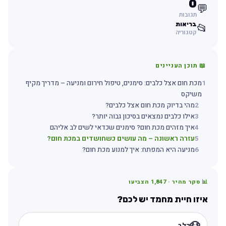
0
💬
תגובות
בריאות
📂
קטגוריה
📖 תוכן העניינים
1
מכת חום אצל כלבים: סימנים, טיפול חירום ומניעה – מדריך מקיף
משיקס
2
מהי בדיוק מכת חום אצל כלבים?
3
אילו כלבים נמצאים בסיכון גבוה יותר?
4
איך מזהים מכת חום? סימנים שכדאי לשים לב אליהם
5
עזרה ראשונה – מה עושים כשחושדים במכת חום?
6
מניעה היא המפתח: איך למנוע מכת חום?
📊 סקר מהיר ·
1,847
הצביעו
איזו חיית מחמד יש לכם?
🐶
כלב