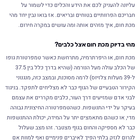
עליונה להעניק לכם את הידע והכלים כדי לשמור על
חבריכם הפרוותיים בטוחים ובריאים. אז בואו נבין יחד מהי
מכת חום, איך מזהים אותה ומה עושים במקרה חירום.
מהי בדיוק מכת חום אצל כלבים?
מכת חום, או היפרתרמיה, מתרחשת כאשר טמפרטורת גופו
של הכלב עולה מעל הנורמה (שהיא בדרך כלל בין 37.5
ל-39 מעלות צלזיוס) לרמה מסוכנת, ובמצב כזה, מנגנוני
הקירור הטבעיים של הגוף כבר לא מצליחים לתפקד. בניגוד
לבני אדם שמזיעים דרך העור, כלבים מקררים את עצמם
בעיקר על ידי התנשפות. כשהטמפרטורה החיצונית גבוהה
מדי, או כשהם מתאמצים יתר על המידה, יכולת ההתנשפות
כבר לא מספיקה והחום בגוף מצטבר. זהו מצב שעלול
לגרום לנזק בלתי הפיך לאיברים פנימיים ואף למוות אם