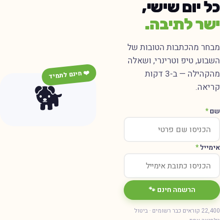
ל יום שישי,
שר לתיבה.
בחר מהכתבות הטובות של
שבוע, טיפ וטרינרי, ושאלה
מהקהילה — ב-3 דקות
❤️ חינם לתמיד
🐕
ריאה.
ם
*
ימייל
*
הרשמה חינם 🐾
22,400 קוראים כבר רשומים · ביטול