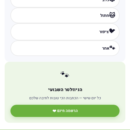
🐱
חתול
🐦
ציפור
🐾
אחר
🐾
הניוזלטר השבועי
כל יום שישי — הכתבות הכי טובות לתיבה שלכם
הרשמה חינם ❤️