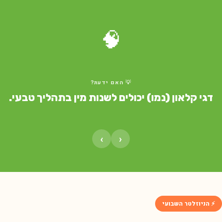
🧠
💡 האם ידעת?
דגי קלאון (נמו) יכולים לשנות מין בתהליך טבעי.
›
‹
⚡ הניוזלטר השבועי