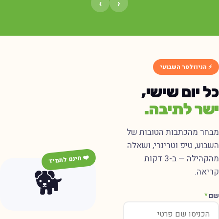
›
‹
⚡ הניוזלטר השבועי
ל יום שישי,
שר לתיבה.
בחר מהכתבות הטובות של
שבוע, טיפ וטרינרי, ושאלה
מהקהילה — ב-3 דקות
❤️ חינם לתמיד
🐕
ריאה.
ם
*