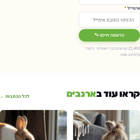
ימייל
*
הרשמה חינם 🐾
22,400 קוראים כבר רשומים · ביטול
חיצה אחת
ראו עוד ב
ארנבים
לכל הכתבות ←