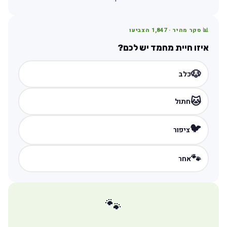
📊 סקר מהיר ·
1,847
הצביעו
איזו חיית מחמד יש לכם?
🐶
כלב
🐱
חתול
🐦
ציפור
🐾
אחר
🐾