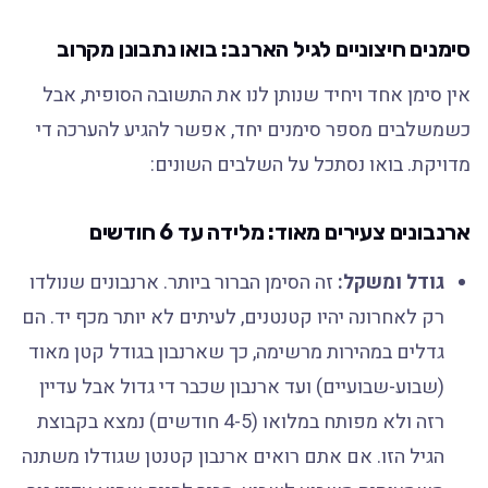
סימנים חיצוניים לגיל הארנב: בואו נתבונן מקרוב
אין סימן אחד ויחיד שנותן לנו את התשובה הסופית, אבל
כשמשלבים מספר סימנים יחד, אפשר להגיע להערכה די
מדויקת. בואו נסתכל על השלבים השונים:
ארנבונים צעירים מאוד: מלידה עד 6 חודשים
גודל ומשקל:
זה הסימן הברור ביותר. ארנבונים שנולדו
רק לאחרונה יהיו קטנטנים, לעיתים לא יותר מכף יד. הם
גדלים במהירות מרשימה, כך שארנבון בגודל קטן מאוד
(שבוע-שבועיים) ועד ארנבון שכבר די גדול אבל עדיין
רזה ולא מפותח במלואו (4-5 חודשים) נמצא בקבוצת
הגיל הזו. אם אתם רואים ארנבון קטנטן שגודלו משתנה