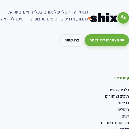
המגזין הדיגיטלי של אוהבי בעלי החיים בישראל.
shix
🐾
כתבות, מדריכים, וטיפים מקצועיים — חינם לקריאה.
❤️ הצטרפו לניוזלטר
צרו קשר
גוריות
בים גזעיים
כים וציפורים
יאות
ולים
ים
רסמים ואוגרים