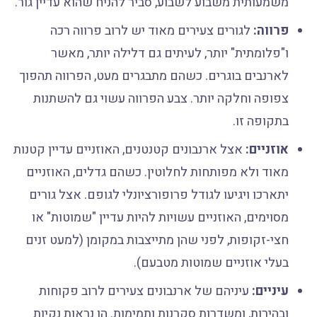
משמעותית משבוע לשבוע, סביר להניח שהוא עדיין גור.
פרווה:
לגורים צעירים מאוד יש לרוב פרווה רכה
ו"פלומתית" יותר, לעיתים גם דלילה יותר, מאשר
לארנבים בוגרים. כשהם מתבגרים מעט, הפרווה תהפוך
צפופה וחלקה יותר. צבע הפרווה עשוי גם להשתנות
בתקופה זו.
אוזניים:
אצל ארנבונים קטנטנים, האוזניים עדיין קטנות
מאוד ולא מפותחות לחלוטין. כשהם גדלים, האוזניים
יתארכו ויגיעו לגודל פרופורציונלי לגופם. אצל גורים
מסוימים, האוזניים עשויות להיות עדיין "שמוטות" או
חצי-זקופות, לפני שהן מתייצבות במקומן (למעט זנים
בעלי אוזניים שמוטות מטבעם).
עיניים:
עיניהם של ארנבונים צעירים לרוב פקוחות
ובהירות, ומשדרות סקרנות ותמימות. הן נראות נקיות