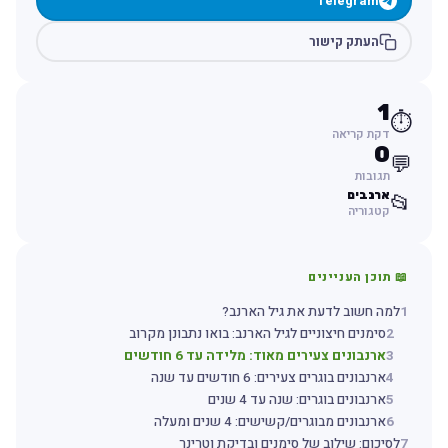
Telegram
העתק קישור
1
⏱️
דקת קריאה
0
💬
תגובות
ארנבים
📂
קטגוריה
📖 תוכן העניינים
1
למה חשוב לדעת את גיל הארנב?
2
סימנים חיצוניים לגיל הארנב: בואו נתבונן מקרוב
3
ארנבונים צעירים מאוד: מלידה עד 6 חודשים
4
ארנבונים בוגרים צעירים: 6 חודשים עד שנה
5
ארנבונים בוגרים: שנה עד 4 שנים
6
ארנבונים מבוגרים/קשישים: 4 שנים ומעלה
7
לסיכום: שילוב של סימנים ובדיקת וטרינר