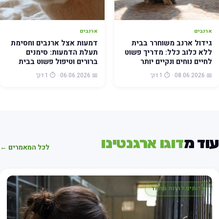
ארנבים
ארנבים
גידול ארנב משוחרר בבית
דמעות אצל ארנבים וחסימת
ללא כלוב כלל: מדריך פשוט
תעלת הדמעות: סימנים
לחיים נוחים ונקיים יותר
ברורים וטיפול פשוט בבית
📅 08.06.2026 · ⏱️ 1 דק׳
📅 06.06.2026 · ⏱️ 1 דק׳
וד מ
דוגו ארגנטינו
לכל המאמרים ←
שרותים לחיות מחמד