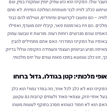
העבר שלו. הפקינז הוא גזע עתיק יומין שמקורו בסין, שם
שימש ככלב לוויה לבני משפחת המלוכה הסינית. לא סתם
לוויה – הם נחשבו לקדושים ומיוחדים, ושילמו להם כבוד
מלכים. הם חיו בארמונות פאר, קיבלו יחס מועדף, ואפילו
האמינו שהם מגרשים רוחות רעות. מורשת זו טבועה עמוק
באופיו של הפקינז המודרני. האם אתם מתחילים להבין
מאיפה מגיע הביטחון העצמי והעמידה הזקופה שלו? בדיוק
כך, זהו כלב שנושא בתוכו מאות שנים של יחס מלכותי.
אופי מלכותי: קטן בגודלו, גדול ברוחו
הפקינז הוא לא כלב לכל אחד, וזה בסדר גמור! הוא כלב
בעל אופי חזק, עצמאי מאוד ולעתים קרובות גם עקשן.
האם הוא לא חמוד כשהוא מסרב בתוקף לעשות משהו