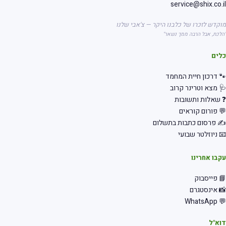
service@shix.co.
קדש לזכרו של כלבנו היקר — צ'אבי שלנו
לכת, אבל הרבה ממך נשאר"
לים
 דרכון חיית המחמד
 מצא וטרינר קרוב
שאלות ותשובות
 פורום קוראים
 פרסום כתבות בתשלום
 ניוזלטר שבועי
בו אחרינו
 פייסבוק
 אינסטגרם
💬 Wha
א"ל