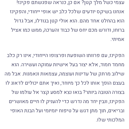
עצמי כשל מלך קטן? אם כן, כנראה שפגשתם פקינז!
אנחנו בשיקס יודעים שלכל כלב יש אופי ייחודי, והפקינז
הוא בהחלט אחד מהם. הוא אולי קטן בגודלו, אבל גדול
ברוחו, ודורש מכם יחס של כבוד והערכה, ממש כמו אציל
אמיתי.
הפקינז, עם פרוותו השופעת ופרצופו הייחודי, אינו רק כלב
מחמד חמוד, אלא יצור בעל אישיות עמוקה ועשירה. הוא
שילוב מרתק של עדינות ועוצמה, עצמאות ונאמנות. אבל מה
בעצם הופך אותו לכל כך מיוחד, ואיך אתם יכולים לדאוג לו
בצורה הטובה ביותר? בואו נצא למסע קצר אל עולמו של
הפקינז, ונבין יחד מה נדרש כדי להעניק לו חיים מאושרים
ובריאים, תוך מתן דגש על טיפוח יומיומי ועל הבנת האופי
המלכותי שלו.