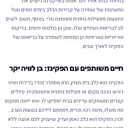
במיוחד במזג אוויר חם. אנחנו בשיקס מדגישים את
החשיבות של שמירה על קרירות הכלב בימים חמים ושל
הימנעות מפעילות גופנית מאומצת מדי. בנוסף, חשוב לשים
לב לבריאות העיניים שלו, שכן הן בולטות יחסית. בדיקות
וטרינריות שגרתיות הן המפתח לשמירה על בריאותו של
הפקינז לאורך שנים.
חיים משותפים עם הפקינז: בן לוויה יקר
הפקינז הוא כלב בית מצוין, הוא מסתדר נהדר בדירות ואינו
דורש הרבה מקום או פעילות גופנית אינטנסיבית. טיולים
קצרים ומשחקים עדינים בבית יספיקו לו. הוא ייהנה ממקום
נוח משלו, מיטה רכה וכרית, ויתחמם לידכם בשעות הערב.
זכרו, הפקינז הוא כלב נאמן ועדין, שיעניק לכם אהבה ללא