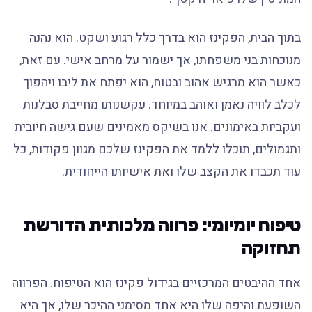
בתוך הבית, הפקינז הוא בדרך כלל רגוע ושקט. הוא נהנה
מנוכחות בני משפחתו, אך ישמור על מרחב אישי. עם זאת,
כאשר הוא מרגיש אהוב ובטוח, הוא יפתח את ליבו ויהפוך
לכלב לוויה נאמן ואוהב במיוחד. עקשנותו מחייבת סבלנות
ועקביות באימונים. אנו בשיקס מאמינים שעם גישה חיובית
ותגמולים, תוכלו ללמד את הפקינז שלכם מגוון פקודות, כל
עוד תכבדו את הקצב שלו ואת אישיותו הייחודית.
טיפוח יומיומי: פרווה מלכותית הדורשת
תחזוקה
אחד ההיבטים המרכזיים בגידול פקינז הוא הטיפוח. הפרווה
השופעת והיפה שלו היא אחד מסימני ההיכר שלו, אך היא