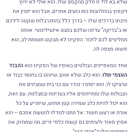
שלא בא לו? זו חלק מהקסם שלו. הוא אולי לא ירוץ
ויקפוץ בהתלהבות כמו גזעים אחרים, אבל הוא יפגין את
חיבתו בדרכים שלו – בדרך כלל בהתכרבלות שקטה לידכם
או ב"בדיקה" עדינה שלכם במבט אינטיליגנטי. אנחנו
ממליצים לכם לזכור: הפקינז לא מבקש תשומת לב, הוא
פשוט מצפה לה.
אחד המאפיינים הבולטים באופיו של הפקינז הוא
הכבוד
העצמי שלו
. הוא כלב שלא אוהב שינהגו בו בחוסר כבוד או
שיציקו לו. הוא יסתדר נהדר עם בני בית שמבינים את
הגבולות שלו ומתייחסים אליו בעדינות ובסבלנות. עם זאת,
הוא יכול להיות כלב שמירה קטן ונחוש, שיתריע על כל
אורח או רעש חשוד. אל תתנו לגודלו להטעות אתכם – הוא
אמיץ מאוד ולעיתים גם קשוח כלפי זרים, מה שמחזק את
המוניטין שלו כ"אריה קטן".