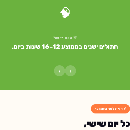
🧠
💡 האם ידעת?
חתולים ישנים בממוצע 12–16 שעות ביום.
›
‹
⚡ הניוזלטר השבועי
ל יום שישי,