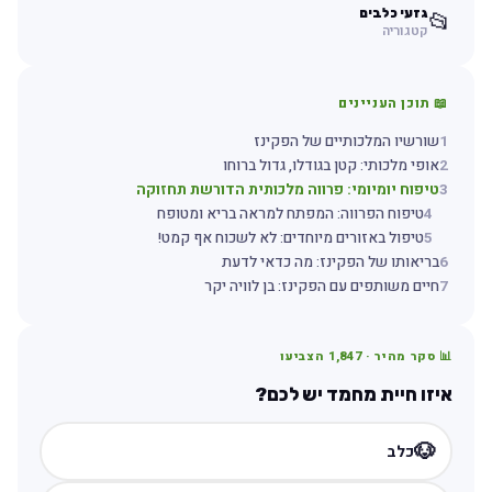
גזעי כלבים
📂
קטגוריה
📖 תוכן העניינים
1
שורשיו המלכותיים של הפקינז
2
אופי מלכותי: קטן בגודלו, גדול ברוחו
3
טיפוח יומיומי: פרווה מלכותית הדורשת תחזוקה
4
טיפוח הפרווה: המפתח למראה בריא ומטופח
5
טיפול באזורים מיוחדים: לא לשכוח אף קמט!
6
בריאותו של הפקינז: מה כדאי לדעת
7
חיים משותפים עם הפקינז: בן לוויה יקר
📊 סקר מהיר ·
1,847
הצביעו
איזו חיית מחמד יש לכם?
🐶
כלב