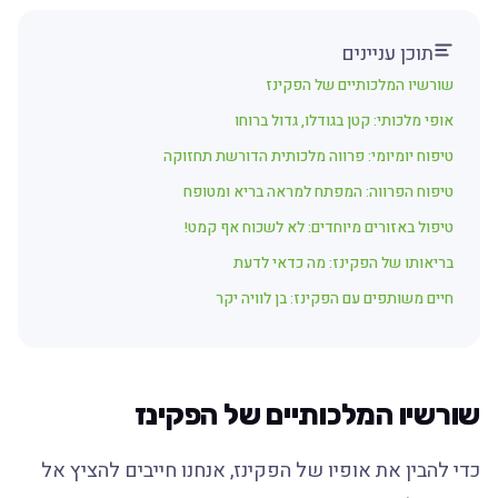
תוכן עניינים
שורשיו המלכותיים של הפקינז
אופי מלכותי: קטן בגודלו, גדול ברוחו
טיפוח יומיומי: פרווה מלכותית הדורשת תחזוקה
טיפוח הפרווה: המפתח למראה בריא ומטופח
טיפול באזורים מיוחדים: לא לשכוח אף קמט!
בריאותו של הפקינז: מה כדאי לדעת
חיים משותפים עם הפקינז: בן לוויה יקר
שורשיו המלכותיים של הפקינז
כדי להבין את אופיו של הפקינז, אנחנו חייבים להציץ אל