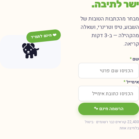
שר לתיבה.
בחר מהכתבות הטובות של
שבוע, טיפ וטרינרי, ושאלה
מהקהילה — ב-3 דקות
❤️ חינם לתמיד
🐕
ריאה.
ם
*
ימייל
*
הרשמה חינם 🐾
22,400 קוראים כבר רשומים · ביטול
חיצה אחת