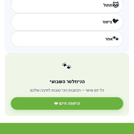
🐱
חתול
🐦
ציפור
🐾
אחר
🐾
הניוזלטר השבועי
כל יום שישי — הכתבות הכי טובות לתיבה שלכם
הרשמה חינם ❤️