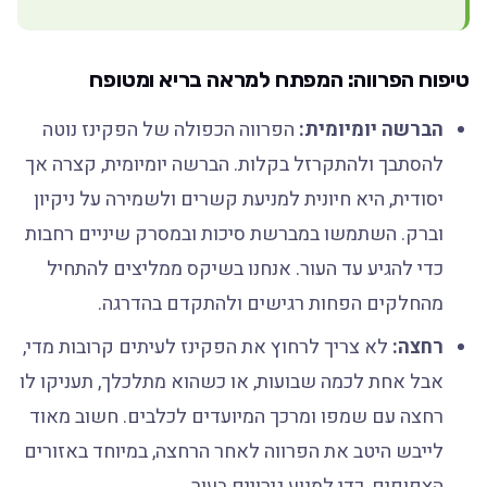
טיפוח הפרווה: המפתח למראה בריא ומטופח
הברשה יומיומית:
הפרווה הכפולה של הפקינז נוטה
להסתבך ולהתקרזל בקלות. הברשה יומיומית, קצרה אך
יסודית, היא חיונית למניעת קשרים ולשמירה על ניקיון
וברק. השתמשו במברשת סיכות ובמסרק שיניים רחבות
כדי להגיע עד העור. אנחנו בשיקס ממליצים להתחיל
מהחלקים הפחות רגישים ולהתקדם בהדרגה.
רחצה:
לא צריך לרחוץ את הפקינז לעיתים קרובות מדי,
אבל אחת לכמה שבועות, או כשהוא מתלכלך, תעניקו לו
רחצה עם שמפו ומרכך המיועדים לכלבים. חשוב מאוד
לייבש היטב את הפרווה לאחר הרחצה, במיוחד באזורים
הצפופים, כדי למנוע גירויים בעור.