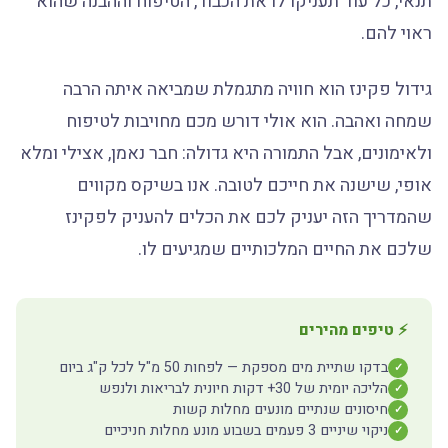
תנאי, כל עוד תעניקו לו את הכבוד, הטיפוח וההבנה שהוא
ראוי להם.
גידול פקינז הוא חוויה מתגמלת שמביאה איתה הרבה
שמחה ואהבה. הוא אולי דורש מכם מחויבות לטיפוח
ולאימונים, אבל התמורה היא גדולה: חבר נאמן, אצילי ומלא
אופי, שישנה את חייכם לטובה. אנו בשיקס מקווים
שהמדריך הזה יעניק לכם את הכלים להעניק לפקינז
שלכם את החיים המלכותיים שמגיעים לו.
⚡ טיפים מהירים
בדקו שתיית מים מספקת — לפחות 50 מ"ל לכל ק"ג ביום
✓
הליכה יומית של 30+ דקות חיונית לבריאות ולנפש
✓
חיסונים שנתיים מונעים מחלות קשות
✓
ניקוי שיניים 3 פעמים בשבוע מונע מחלות חניכיים
✓