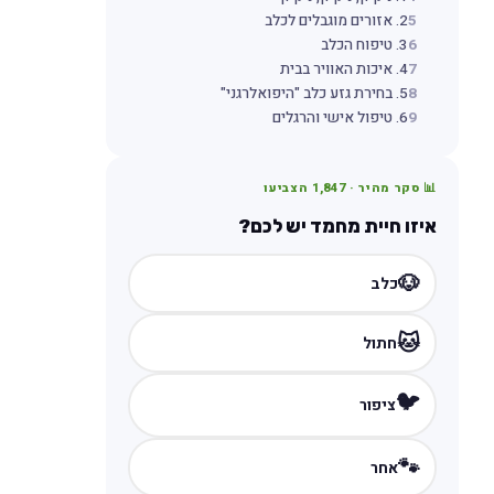
5
2. אזורים מוגבלים לכלב
6
3. טיפוח הכלב
7
4. איכות האוויר בבית
8
5. בחירת גזע כלב "היפואלרגני"
9
6. טיפול אישי והרגלים
📊 סקר מהיר ·
1,847
הצביעו
איזו חיית מחמד יש לכם?
🐶
כלב
🐱
חתול
🐦
ציפור
🐾
אחר