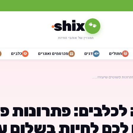
shix
🐾
המגזין של אוהבי החיות
חתולים
דגים
מכרסמים ואוגרים
כלבים
🐶
🐹
🐟
🐱
תרונות פשוטים שיעזרו……
לכלבים: פתרונות פ
לכם לחיות בשלום ע