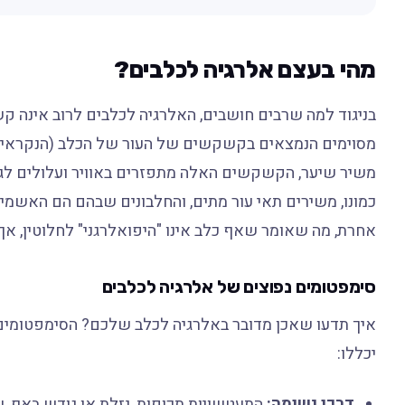
מהי בעצם אלרגיה לכלבים?
בניגוד למה שרבים חושבים, האלרגיה לכלבים לרוב אינה קש
מסוימים הנמצאים בקשקשים של העור של הכלב (הנקראים "
משיר שיער, הקשקשים האלה מתפזרים באוויר ועלולים לגרו
כמונו, משירים תאי עור מתים, והחלבונים שבהם הם האשמי
אחרת, מה שאומר שאף כלב אינו "היפואלרגני" לחלוטין, א
סימפטומים נפוצים של אלרגיה לכלבים
איך תדעו שאכן מדובר באלרגיה לכלב שלכם? הסימפטומים
יכללו:
דרכי נשימה:
התעטשויות תכופות, נזלת או גודש באף, 