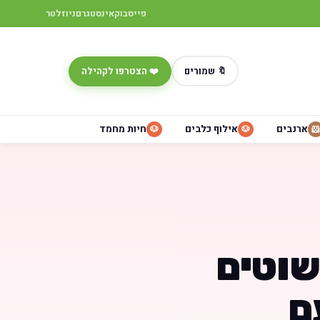
פייסבוק
אינסטגרם
ניוזלטר
🔖 שמורים
❤️ הצטרפו לקהילה
ארנבים
אילוף כלבים
חיות מחמד
🐶
🐶
🐹
שוטים
ם