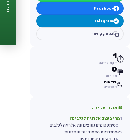
דרכון
🩺
תזכורות ביקורת
Facebook
📋
פרופיל מלא
🆓
חינם לגמרי
Telegram
צור דרכון עכשיו ←
העתק קישור
1
⏱️
דקת קריאה
0
💬
תגובות
בריאות
📂
קטגוריה
📖 תוכן העניינים
1
מהי בעצם אלרגיה לכלבים?
2
סימפטומים נפוצים של אלרגיה לכלבים
3
אסטרטגיות התמודדות ופתרונות
4
1. ניקיון, ניקיון, ניקיון