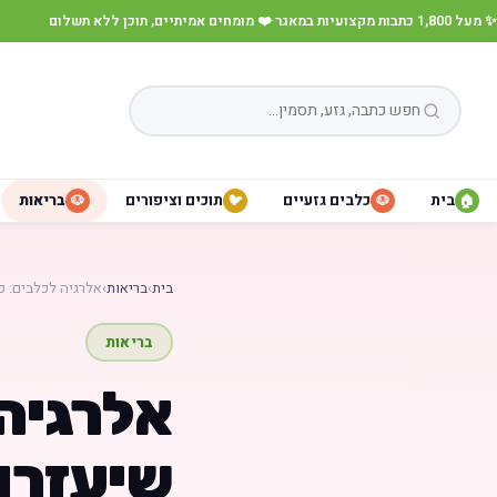
✨ מעל 1,800 כתבות מקצועיות במאגר
·
❤️ מומחים אמיתיים, תוכן ללא תשלום
בית
כלבים גזעיים
תוכים וציפורים
בריאות
🐶
🐦
🐶
🏠
בית
›
בריאות
›
אלרגיה לכלבים: פ
בריאות
אלרגיה 
שיעזרו 