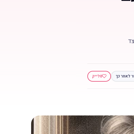
צד
ר לאחר כך
0
לייק