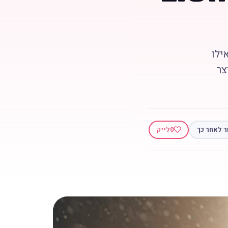
ילו
צר
ר לאחר כך
0
לייק