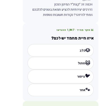
4
כמה זה "קצת"? המינון הנכון
5
דרכים יצירתיות להציע חמאת בוטנים לכלבכם
6
מתי להיזהר? נקודות חשובות נוספות
📊 סקר מהיר ·
1,847
הצביעו
איזו חיית מחמד יש לכם?
🐶
כלב
🐱
חתול
🐦
ציפור
🐾
אחר