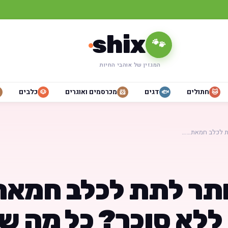
shix
🐾
המגזין של אוהבי החיות
חתולים
דגים
מכרסמים ואוגרים
כלבים
🐶
🐹
🐟
🐱
ת לכלב חמאת……
תר לתת לכלב חמאת
 ללא סוכר? כל מה 