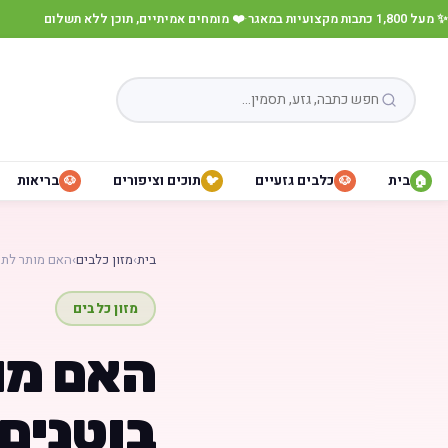
✨ מעל 1,800 כתבות מקצועיות במאגר
·
❤️ מומחים אמיתיים, תוכן ללא תשלום
בית
כלבים גזעיים
תוכים וציפורים
בריאות
🐶
🐦
🐶
🏠
בית
›
מזון כלבים
›
האם מותר לת
מזון כלבים
האם מו
בוטנים