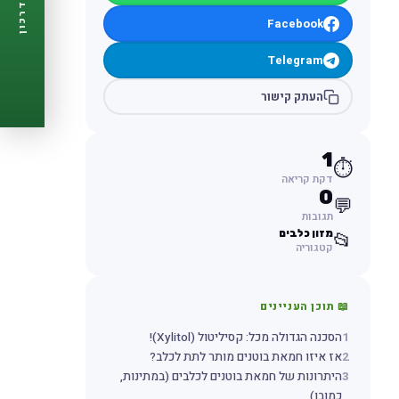
דרכון
🩺
תזכורות ביקורת
Facebook
📋
פרופיל מלא
🆓
חינם לגמרי
Telegram
צור דרכון עכשיו ←
העתק קישור
1
⏱️
דקת קריאה
0
💬
תגובות
מזון כלבים
📂
קטגוריה
📖 תוכן העניינים
1
הסכנה הגדולה מכל: קסיליטול (Xylitol)!
2
אז איזו חמאת בוטנים מותר לתת לכלב?
3
היתרונות של חמאת בוטנים לכלבים (במתינות,
כמובן)