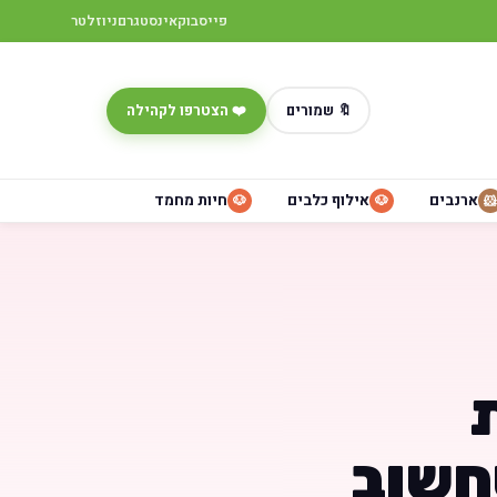
פייסבוק
אינסטגרם
ניוזלטר
🔖 שמורים
❤️ הצטרפו לקהילה
ארנבים
אילוף כלבים
חיות מחמד
🐶
🐶
🐹
שחשוב