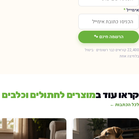
ימייל
*
הרשמה חינם 🐾
22,400 קוראים כבר רשומים · ביטול
חיצה אחת
ראו עוד ב
מוצרים לחתולים וכלבים
כל הכתבות ←