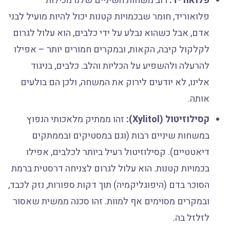
פלואוריד:
רוב משחות השיניים שלנו מכילות
פלואוריד, חומר שבכמויות קטנות יכול להיות מועיל לבני
אדם, אבל כשהוא נבלע על ידי כלבים, הוא עלול לגרום
לקלקול קיבה, הקאות, ובמקרים חמורים יותר – אפילו
להרעלה ולהשפיע על הכליות והלב. כלבים, בניגוד
אלינו, לא יודעים לירוק את המשחה, ולכן הם בולעים
אותה.
קסילוזיטול (Xylitol):
זהו ממתיק מלאכותי הנפוץ
במשחות שיניים רבות (וגם במסטיקים ובממתקים
דיאטטיים). קסילוזיטול רעיל ביותר לכלבים, אפילו
בכמויות קטנות. הוא עלול לגרום לצניחה דרסטית ברמת
הסוכר בדם (היפוגליקמיה) תוך דקות ספורות, נזק לכבד,
ובמקרים מסוימים אף למוות. זהו סכנה ממשית שאסור
לזלזל בה.