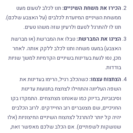
הכירו את משחת השיניים:
תנו לכלב לטעום מעט
ממשחת השיניים המיועדת לכלבים (על האצבע שלכם).
תנו לו להתרגל לטעם ולרעיון שזה משהו טעים.
הציגו את המברשת:
טבלו את המברשת (או מברשת
האצבע) במעט משחה ותנו לכלב ללקק אותה. לאחר
מכן, נסו לגעת בעדינות בשיניים הקדמיות למשך שניות
בודדות.
הצחצוח עצמו:
כשהכלב רגיל, הרימו בעדינות את
השפה העליונה והתחילו לצחצח בתנועות עדינות
וסיבוביות, בדיוק כמו שאנחנו מצחצחים. התמקדו בקו
החניכיים, שם מצטברים רוב החיידקים. לרוב הכלבים
יהיה קל יותר להתרגל לצחצוח השיניים החיצוניות (אלו
שנושקות לשפתיים). אם הכלב שלכם מאפשר זאת,