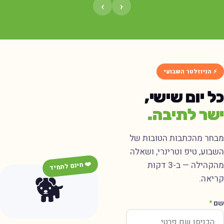
›
‹
⚡ הניוזלטר השבועי
ל יום שישי,
שר לתיבה.
בחר מהכתבות הטובות של
שבוע, טיפ וטרינרי, ושאלה
מהקהילה — ב-3 דקות
❤️ חינם לתמיד
🐕
ריאה.
ם
*