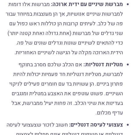
מברשת שיניים עם ידית ארוכה:
מברשות אלו דומות
למברשות שיניים אנושיות, אך הן מעוצבות במיוחד עבור
פה של כלב. לעיתים קרובות הן כוללות ראש כפול עם
שני גדלים של מברשות (אחת גדולה ואחת קטנה יותר)
כדי להתאים לשיניים שונות וגדלים שונים של פה.
הידית הארוכה מקלה על הגישה לשיניים האחוריות.
מטליות דנטליות:
אם הכלב שלכם מסרב בתוקף
למברשת, מטליות דנטליות חד פעמיות יכולות להיות
פתרון ביניים. הן עשויות בד עם חומרים פעילים לניקוי
השיניים. פשוט עוטפים את האצבע במטלית ומנגבים
בעדינות את שיני הכלב. זה פחות יעיל ממברשת, אבל
עדיף מכלום.
צעצועי לעיסה דנטליים:
חשוב לזכור שצעצועי לעיסה
דנטליים או חטיפים דנטליים אינם תחליף לצחצוח