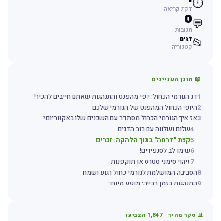
⏱️
דקת קריאה
0
💬
תגובות
דגים
📂
קטגוריה
📖 תוכן העניינים
1
דג הגורמי הכחול: יופי מהפנט והתנהגות שאתם חייבים להכיר!
2
היופי הכחול המהפנט של הגורמי שלכם
3
אז איך הגורמי הכחול מסתדר עם השכנים שלו באקווריום?
4
שלום ושלווה עם רוב הדגים
5
קצת "דרמה" בתוך הלהקה: זכרים
6
שימו לב לסנפירים!
7
זיהוי סימני סטרס או תוקפנות
8
הסביבה המושלמת לגורמי כחול רגוע ושמח
9
התנהגות בזמן רבייה: מופע מיוחד
📊 סקר מהיר ·
1,847
הצביעו