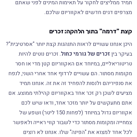
תמיד ממליצים לחקור על תאימות המינים לפני שאתם
מצרפים דגים חדשים לאקווריום שלכם.
קצת "דרמה" בתוך הלהקה: זכרים
היכן אנחנו עשויים לראות התנהגות קצת יותר "אסרטיבית"?
בעיקר בין
זכרים של גורמי כחול
. זכרים נוטים להיות
טריטוריאליים, במיוחד אם האקווריום קטן מדי או חסר
מקומות מסתור. הם עשויים לרדוף אחד אחרי השני, לנפח
את סנפיריהם ולנסות להפחיד זה את זה. אנחנו תמיד
מציעים לשכן רק זכר אחד באקווריום קהילתי ממוצע. אם
אתם מתעקשים על יותר מזכר אחד, ודאו שיש לכם
אקווריום גדול במיוחד (לפחות 150 ליטר) ושפע של
צמחייה ומקומות מסתור כדי לשבור קווי ראייה ולאפשר
לכל אחד למצוא את "הפינה" שלו. אנחנו לא רוצים