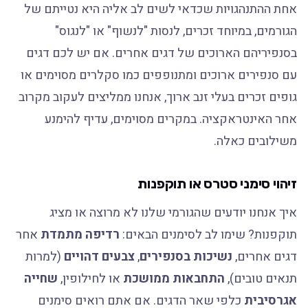
אחת ההתנהגויות שכדאי לשים לב אליה היא נטייתם של
הגורמים, במיוחד זכרים, לנסות "לנשוף" או "לנגוס"
בסנפיריהם הארוכים של דגים אחרים. אם יש לכם דגים
עם סנפירים ארוכים ומתנופפים כמו סקלרים מסוימים או
גופים זכרים בעלי זנב ארוך, אנחנו ממליצים לעקוב מקרוב
אחר האינטראקציה. במקרים מסוימים, עדיף להימנע
משילובים כאלה.
זיהוי סימני סטרס או תוקפנות
איך אנחנו יודעים שהגורמי שלנו לא מרוצה או מציג
תוקפנות? שימו לב לסימנים הבאים:
רדיפה מתמדת
אחר
דגים אחרים,
נשיכות בסנפירים
,
צבעים דהויים
(למרות
תנאים טובים),
התחבאות ממושכת
או לחילופין,
שחייה
אגרסיבית
כלפי שאר הדגים. אם אתם רואים סימנים