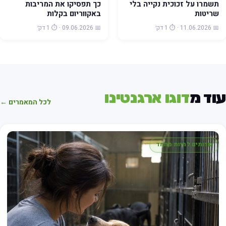
תשמרו על זכוכית נקייה בלי
כך תפסיקו את המריבות
שריטות
באקווריום בקלות
📅 11.06.2026 · ⏱️ 1 דק׳
📅 09.06.2026 · ⏱️ 1 דק׳
וד מ
דוגו ארגנטינו
לכל המאמרים ←
שרותים לחיות מחמד