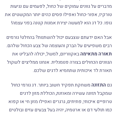
מדברים על גוונים עמוקים של כחול, לפעמים עם נגיעות
טורקיז, אפור-כחול ואפילו פסים כהים יותר המקשטים את
גופו. כל דג הוא למעשה יצירת אמנות קטנה בפני עצמה!
אבל האם ידעתם שצבעם יכול להשתנות? בהחלט! גורמים
רבים משפיעים על הברק והעוצמה של צבע הכחול שלהם.
תאורה מתאימה
באקווריום, למשל, יכולה להבליט את
הגוונים הכחולים בצורה פנומנלית. אנחנו ממליצים לשקול
תאורת לד איכותית שתחמיא לדגים שלכם.
גם
התזונה
משחקת תפקיד חשוב ביותר. דג גורמי כחול
שמקבל תזונה עשירה ומאוזנת, הכוללת מזון לדגים
טרופיים איכותי, פתיתים, גרגרים ואפילו מזון חי או קפוא
כמו תולעי דם או ארטמיה, יהיה בעל צבעים עזים ובולטים