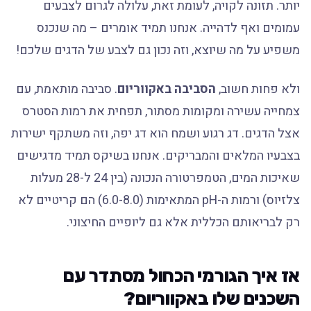
יותר. תזונה לקויה, לעומת זאת, עלולה לגרום לצבעים
עמומים ואף לדהייה. אנחנו תמיד אומרים – מה שנכנס
משפיע על מה שיוצא, וזה נכון גם לצבע של הדגים שלכם!
ולא פחות חשוב,
הסביבה באקווריום
. סביבה מותאמת, עם
צמחייה עשירה ומקומות מסתור, תפחית את רמות הסטרס
אצל הדגים. דג רגוע ושמח הוא דג יפה, וזה משתקף ישירות
בצבעיו המלאים והמבריקים. אנחנו בשיקס תמיד מדגישים
שאיכות המים, הטמפרטורה הנכונה (בין 24 ל-28 מעלות
צלזיוס) ורמות ה-pH המתאימות (6.0-8.0) הם קריטיים לא
רק לבריאותם הכללית אלא גם ליופיים החיצוני.
אז איך הגורמי הכחול מסתדר עם
השכנים שלו באקווריום?