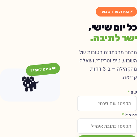
⚡ הניוזלטר השבועי
ל יום שישי,
שר לתיבה.
בחר מהכתבות הטובות של
שבוע, טיפ וטרינרי, ושאלה
מהקהילה — ב-3 דקות
❤️ חינם לתמיד
🐕
ריאה.
ם
*
ימייל
*