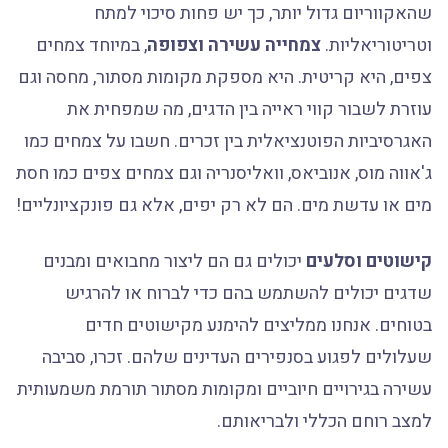
שהאקווריום גדול יותר, כך יש פחות סיכוי למתח
וטריטוריאליות.
צמחייה עשירה וצפופה
, במיוחד צמחים
צפים, היא קריטית. היא מספקת מקומות מסתור, מחסה וגם
עוזרת לשבור קווי ראייה בין הדגים, מה שמפחית את
האגרסיביות הפוטנציאלית בין זכרים. חשבו על צמחים כמו
ג'אווה מוס, אנוביאס, וואליסנריה וגם צמחים צפים כמו חסת
מים או עדשת מים. הם לא רק יפים, אלא גם פונקציונליים!
קישוטים וסלעים
יכולים גם הם ליצור מחבואים ומבנים
שדגים יכולים להשתמש בהם כדי לברוח או להרגיש
בטוחים. אנחנו ממליצים להימנע מקישוטים חדים
שעלולים לפגוע בסנפירים העדינים שלהם. זכרו, סביבה
עשירה בגירויים חיוביים ומקומות מסתור תורמת משמעותית
למצב רוחם הכללי ולבריאותם.