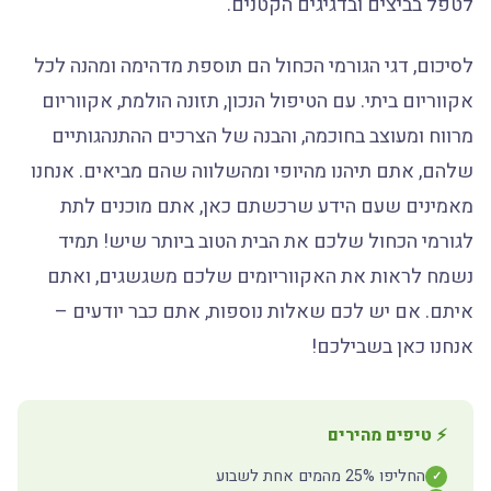
לטפל בביצים ובדגיגים הקטנים.
לסיכום, דגי הגורמי הכחול הם תוספת מדהימה ומהנה לכל
אקווריום ביתי. עם הטיפול הנכון, תזונה הולמת, אקווריום
מרווח ומעוצב בחוכמה, והבנה של הצרכים ההתנהגותיים
שלהם, אתם תיהנו מהיופי ומהשלווה שהם מביאים. אנחנו
מאמינים שעם הידע שרכשתם כאן, אתם מוכנים לתת
לגורמי הכחול שלכם את הבית הטוב ביותר שיש! תמיד
נשמח לראות את האקווריומים שלכם משגשגים, ואתם
איתם. אם יש לכם שאלות נוספות, אתם כבר יודעים –
אנחנו כאן בשבילכם!
⚡ טיפים מהירים
החליפו 25% מהמים אחת לשבוע
✓