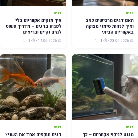
דגים
דגים
האם דגים מרגישים כאב
איך מנקים אקווריום בלי
ואיך לזהות סימני מצוקה
לפגוע בדגים – מדריך פשוט
באקווריום הביתי
למים נקיים ובריאים
📅 23.06.2026 · ⏱️ 1 דק׳
📅 14.06.2026 · ⏱️ 1 דק׳
דגים
דגים
מגנט לניקוי אקווריום – כך
דגים תוקפים אחד את השני?