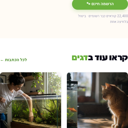
הרשמה חינם 🐾
22,400 קוראים כבר רשומים · ביטול
חיצה אחת
ראו עוד ב
דגים
לכל הכתבות ←