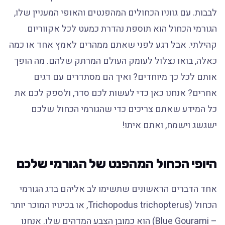
לבבות. עם גווניו הכחולים המהפנטים והאופי המעניין שלו,
הגורמי הכחול הוא תוספת נהדרת כמעט לכל אקווריום
קהילתי. אבל רגע לפני שאתם ממהרים לאמץ אחד או כמה
כאלה, בואו נצלול לעומק העולם המרתק שלהם. מה הופך
אותם לכל כך מיוחדים? ואיך הם מסתדרים עם דגים
אחרים? אנחנו כאן כדי לעשות לכם סדר, ולספק לכם את
כל המידע שאתם צריכים כדי שהגורמי הכחול שלכם
ישגשג וישמח, ואתם איתו!
היופי הכחול המהפנט של הגורמי שלכם
אחד הדברים הראשונים שתשימו לב אליהם בדג הגורמי
הכחול (Trichopodus trichopterus, או בכינויו המוכר יותר
– Blue Gourami) הוא כמובן הצבע המדהים שלו. אנחנו