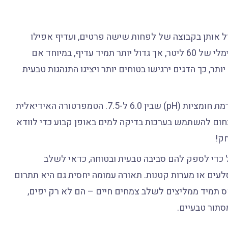
ל אותן בקבוצה של לפחות שישה פרטים, ועדיף אפילו
עשרה או יותר. לכן, אנו ממליצים על אקווריום בנפח מינימלי של 60 ליטר, אך גדול יותר תמיד עדיף, במיוחד אם
ר, כך הדגים ירגישו בטוחים יותר ויציגו התנהגות טבעית
הסרפה מעדיף מים רכים עד בינוניים עם רמת חומציות (pH) שבין 6.0 ל-7.5. הטמפרטורה האידיאלית
אנחנו ממליצים בחום להשתמש בערכות בדיקה למים באופן קבוע כדי לוודא
חק!
 כדי לספק להם סביבה טבעית ובטוחה, כדאי לשלב
סלעים או מערות קטנות. תאורה עמומה יחסית גם היא תתרום
 תמיד ממליצים לשלב צמחים חיים – הם לא רק יפים,
תור טבעיים.