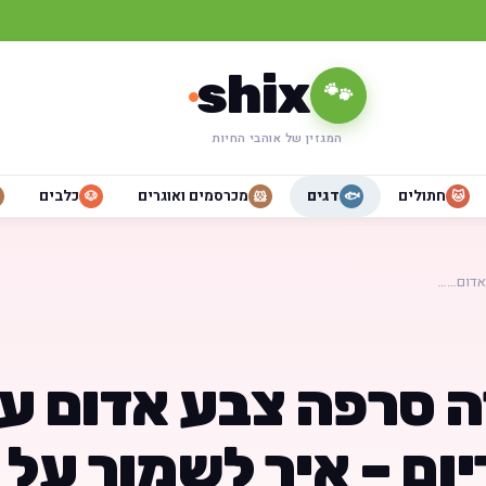
shix
🐾
המגזין של אוהבי החיות
חתולים
דגים
מכרסמים ואוגרים
כלבים
🐶
🐹
🐟
🐱
אדום……
ה סרפה צבע אדום עז
ום – איך לשמור על 