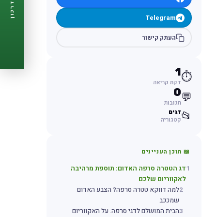
דרכון
🩺
תזכורות ביקורת
Telegram
📋
פרופיל מלא
🆓
חינם לגמרי
העתק קישור
צור דרכון עכשיו ←
1
⏱️
דקת קריאה
0
💬
תגובות
דגים
📂
קטגוריה
📖 תוכן העניינים
1
דג הטטרה סרפה האדום: תוספת מרהיבה
לאקווריום שלכם
2
למה דווקא טטרה סרפה? הצבע האדום
שמככב
3
הבית המושלם לדגי סרפה: על האקווריום