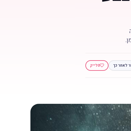
ן.
ר לאחר כך
0
לייק