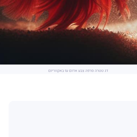
דג טטרה סרפה צבע אדום עז באקווריום