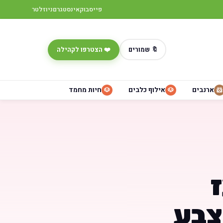
פייסבוק
אינסטגרם
ניוזלטר
🔖 שמורים
❤️ הצטרפו לקהילה
ארנבים
אילוף כלבים
חיות מחמד
🐶
🐶
🐹
צבע