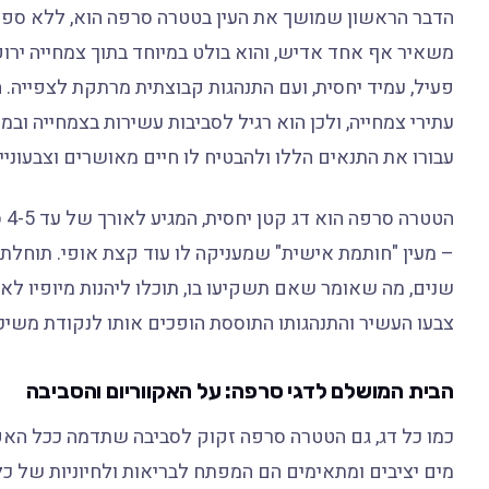
הדבר הראשון שמושך את העין בטטרה סרפה הוא, ללא ספק, 
משאיר אף אחד אדיש, והוא בולט במיוחד בתוך צמחייה ירוקה
פעיל, עמיד יחסית, ועם התנהגות קבוצתית מרתקת לצפייה. 
עתירי צמחייה, ולכן הוא רגיל לסביבות עשירות בצמחייה ובמ
עבורו את התנאים הללו ולהבטיח לו חיים מאושרים וצבעוניי
הט
שנים, מה שאומר שאם תשקיעו בו, תוכלו ליהנות מיופיו לאור
צבעו העשיר והתנהגותו התוססת הופכים אותו לנקודת משיכ
הבית המושלם לדגי סרפה: על האקווריום והסביבה
כמו כל דג, גם הטטרה סרפה זקוק לסביבה שתדמה ככל האפש
מים יציבים ומתאימים הם המפתח לבריאות ולחיוניות של כל