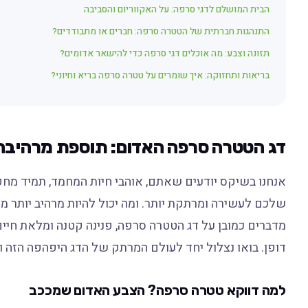
הבית המושלם לדגי סרפה: על האקווריום והסביבה
התנהגות חברתית של הטטרה סרפה: חברים או מתבודדים?
תזונה וצבע: מה אוכלים דגי סרפה כדי להישאר אדומים?
בריאות ותחזוקה: איך שומרים על טטרה סרפה בריא וחיוני?
דג הטטרה סרפה האדום: תוספת מרהיבה 
אנחנו בשיקס יודעים שאתם, אוהבי חיות המחמד, תמיד מח
שלכם לעשירה ומרתקת יותר. ומה יכול להיות מרהיב יותר מ
מדברים כמובן על דג הטטרה סרפה, פנינה קטנה ומלאת חיים
דופן. בואו נצלול יחד לעולם המרתק של הדג היפהפה הזה ונ
למה דווקא טטרה סרפה? הצבע האדום שמככב