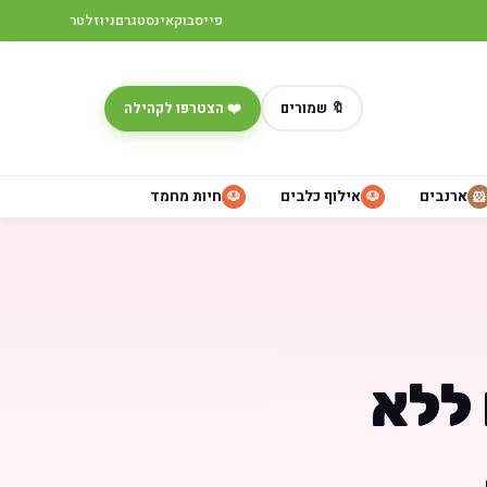
פייסבוק
אינסטגרם
ניוזלטר
🔖 שמורים
❤️ הצטרפו לקהילה
ארנבים
אילוף כלבים
חיות מחמד
🐶
🐶
🐹
 ללא