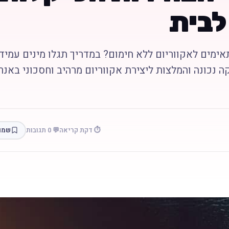
לבית
מים לאקווריום ללא חימום? במדריך תגלו מינים עמיד
ה נכונה והמלצות ליצירת אקווריום מרהיב וחסכוני באנר
⏱️ דקת קריאה
💬 0 תגובות
שמו