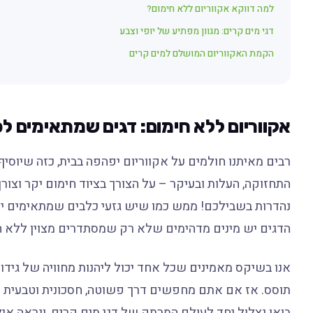
למה דווקא אקווריום ללא חימום?
דגי מים קרים: מגוון מפתיע של יופי וצבע
הקמת האקווריום המושלם למים קרים
אקווריום ללא חימום: דגים שמתאימים לכ
רבים מאיתנו חולמים על אקווריום יפהפה בבית, כזה שיוסי
התחזוקה, העלות ובעיקר – על הצורך בציוד חימום יקר וצורך
נהדרות בשבילכם! ממש כמו שיש גזעי כלבים שמתאימים יו
הדגים יש מינים מדהימים שלא רק שמסתדרים מצוין ללא ח
אנו בשיקס מאמינים שכל אחד יכול ליהנות מחוויה של גידול 
תוסס. אז אם אתם מחפשים דרך פשוטה, חסכונית וטבעית יו
בואו נצלול יחד לעולם המרתק של דגי מים קרים, ונראה אי