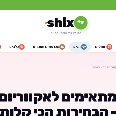
shix
🐾
המגזין של אוהבי החיות
חתולים
דגים
מכרסמים ואוגרים
כלבים
🐶
🐹
🐟
🐱
ווריום ללא חימום……
מתאימים לאקווריום
 הבחירות הכי קלות