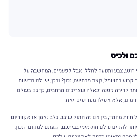
ם ולכיס
ף רוגע, צבע ותנועה לחלל. אבל לפעמים, המחשבה על
 קבוע בחשמל, קצת מרתיעה, נכון? ובכן, יש לנו חדשות
תר לדירה קטנה וכאלה שצריכים מרחבים, כך גם בעולם
ימום, אלא אפילו מעדיפים זאת.
חיות מחמד, בין אם זה חתול שובב, כלב נאמן או אקווריום
תר להקים עולם תת-מימי בביתכם, הגעתם למקום הנכון.
לו מהם יתאימו בדיוק לאקווריום שלכם.