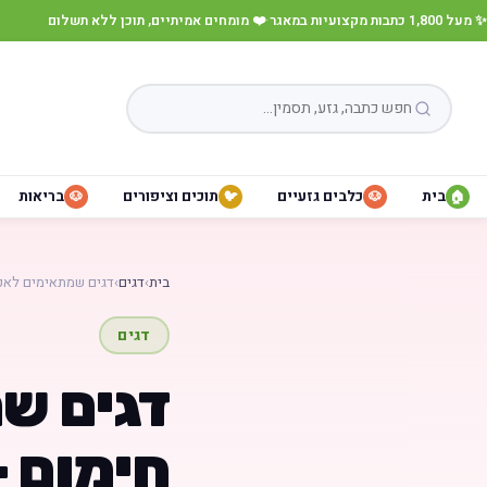
✨ מעל 1,800 כתבות מקצועיות במאגר
·
❤️ מומחים אמיתיים, תוכן ללא תשלום
בית
כלבים גזעיים
תוכים וציפורים
בריאות
🐶
🐦
🐶
🏠
בית
›
דגים
›
דגים שמתאימים לאק
דגים
דגים ש
חימום –