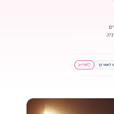
ים
גיה
ר לאחר כך
0
לייק