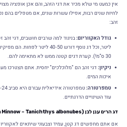
אין כמעט מי שלא מכיר את דגי הזהב, והם אכן אופציה מצוי
לחיות שנים רבות, אפילו עשרות שנים, אם מטפלים בהם נכו
זהב:
גודל האקווריום:
ליטר, וכל דג נוסף דורש 40-50 ל
30 ס"מ!). קערת דגים קטנה ממש לא מתאימה להם.
ניקיון:
דגי זהב הם "מלוכלכים" יחסית. אתם תצטרכו מע
איכות המים.
טמפרטורה:
עוד השינויים הדרגתיים.
דג הרים ענן לבן (White Cloud Mountain Minnow – Tanichthys albonubes)
אם אתם מחפשים דג קטן, עמיד וצבעוני שיתאים לאקווריום קט