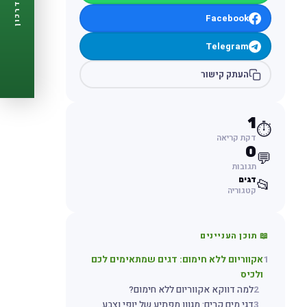
דרכון
🩺
תזכורות ביקורת
Facebook
📋
פרופיל מלא
🆓
חינם לגמרי
Telegram
צור דרכון עכשיו ←
העתק קישור
1
⏱️
דקת קריאה
0
💬
תגובות
דגים
📂
קטגוריה
📖 תוכן העניינים
1
אקווריום ללא חימום: דגים שמתאימים לכם
ולכיס
2
למה דווקא אקווריום ללא חימום?
3
דגי מים קרים: מגוון מפתיע של יופי וצבע