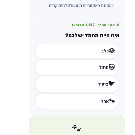
4
הקמת האקווריום המושלם למים קרים
📊 סקר מהיר ·
1,847
הצביעו
איזו חיית מחמד יש לכם?
🐶
כלב
🐱
חתול
🐦
ציפור
🐾
אחר
🐾