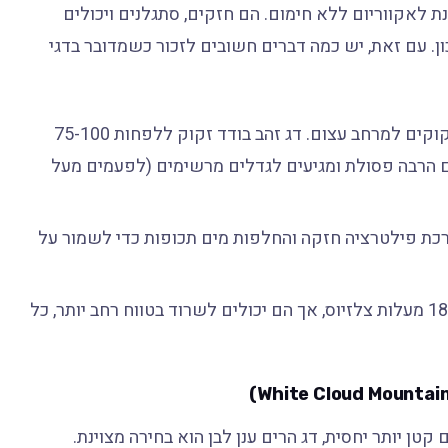
נת לאקווריום ללא חימום. הם חזקים, סתגלנים ויכולים
ן. עם זאת, יש כמה דברים חשובים לזכור כשמדובר בדגי
בניגוד למה שרבים חושבים, דגי זהב זקוקים למרחב עצום. דג זהב בודד זקוק ללפחות 75-100
יטר לפחות. הם מפיקים הרבה פסולת ומגיעים לגדלים מרשימים (לפעמים מעל
רכת פילטרציה חזקה והחלפות מים תכופות כדי לשמור על
טמפרטורה אידיאלית עבורם היא סביב 18-24 מעלות צלזיוס, אך הם יכולים לשרוד בטווח רחב יותר, כל
ן יותר יחסית, דג הרים ענן לבן הוא בחירה מצוינת.