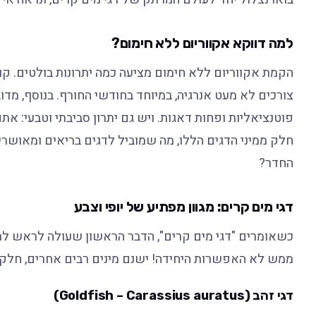
למה דווקא אקווריום ללא חימום?
הקמת אקווריום ללא חימום מציעה כמה יתרונות בולטים. קו
צורכים לא מעט אנרגיה, במיוחד בחודשי החורף. בנוסף, מדוב
פוטנציאליות ופחות דאגות. ויש גם יתרון סביבתי וטבעי: א
חלק ממיני הדגים הללו, מה שמוביל לדגים בריאים ומאושרים
החדר?
דגי מים קרים: מגוון מפתיע של יופי וצבע
כשאומרים "דגי מים קרים", הדבר הראשון שעולה לראש לרבי
ממש לא האפשרות היחידה! ישנם מינים רבים אחרים, חלקם
דגי זהב (Goldfish – Carassius auratus)