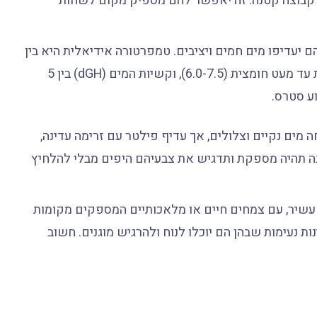
 ליטר (כ-20-25 גלון) לזוג או לקבוצה קטנה. זה יאפשר להם מספיק מקום לשחות
הם יעדיפו מים חמים ויציבים. טמפרטורה אידיאלית היא בין
22 ל-28 מעלות צלזיוס. רמת ה-pH צריכה להיות ניטרלית עד מעט חומצית (6.0-7.5), וקשיות המים (dGH) בין 5
ים נקיים וצלולים, אך עדיף פילטר עם זרימה עדינה,
ונה תהיה מספקת ותדגיש את צבעיהם היפים מבלי להלחיץ
ה עשיר, עם צמחים חיים או מלאכותיים המספקים מקומות
ות נעימות שבהן הם יוכלו לנוח ולהרגיש מוגנים. חשוב