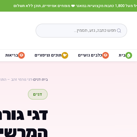
✨ מעל 1,800 כתבות מקצועיות במאגר
·
❤️ מומחים אמיתיים, תוכן ללא תשלום
בית
כלבים גזעיים
תוכים וציפורים
בריאות
🐶
🐦
🐶
🏠
בית
›
דגים
›
דגי גורמי זהב – הת
דגים
דגי גור
המרשימ