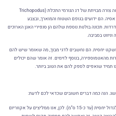
הגורמי הזהוב, שנקראים גם גורמי תכלת מוזהבים, הם למעשה צורה מבויתת של דג הגורמי התכלת (Trichopodus
 מזרח אסיה. הם ידועים בגופם השטוח והמוארך, ובצבע
דרדות. תכונה בולטת נוספת שלהם הן סנפירי האגן הארוכים
ניווט בסביבה.
וע ושקט יחסית. הם נחשבים לדגי מבוך, מה שאומר שיש להם
ות מהאטמוספירה, בנוסף לזימים. זה אומר שהם יכולים
נו תמיד שואפים לספק להם את הטוב ביותר.
גשג. הנה כמה דברים חשובים שכדאי לכם לדעת:
למרות שהם דגים רגועים, הם יכולים לגדול יחסית (עד כ-15 ס"מ). לכן, אנו ממליצים על אקווריום