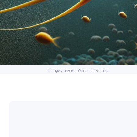
דגי גורמי זהב דג בולט ומרשים לאקווריום