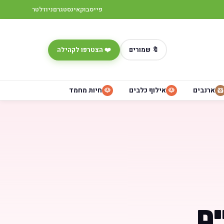
פייסבוק
אינסטגרם
ניוזלטר
🔖 שמורים
❤️ הצטרפו לקהילה
ארנבים
אילוף כלבים
חיות מחמד
🐶
🐶
🐹
ים