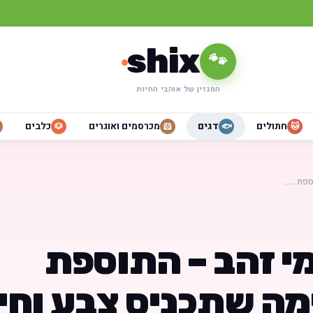
shix
🐾
המגזין של אוהבי החיות
חתולים
דגים
מכרסמים ואוגרים
כלבים
🐶
🐹
🐟
🐱
וספת……
מי זהב – התוספת
ה שתכניס צבע וחי