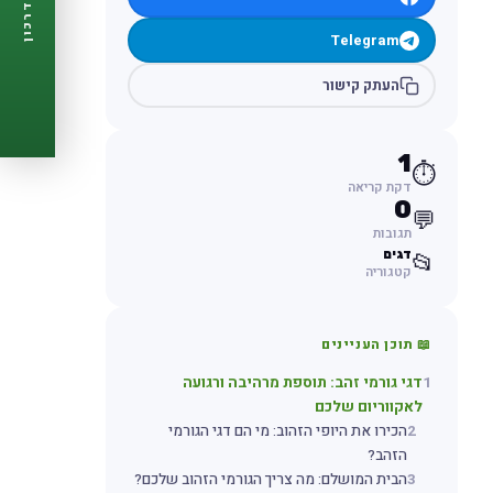
דרכון
🩺
תזכורות ביקורת
Telegram
📋
פרופיל מלא
🆓
חינם לגמרי
העתק קישור
צור דרכון עכשיו ←
1
⏱️
דקת קריאה
0
💬
תגובות
דגים
📂
קטגוריה
📖 תוכן העניינים
1
דגי גורמי זהב: תוספת מרהיבה ורגועה
לאקווריום שלכם
2
הכירו את היופי הזהוב: מי הם דגי הגורמי
הזהב?
3
הבית המושלם: מה צריך הגורמי הזהוב שלכם?