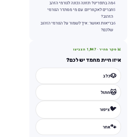
4
מה בתפריט? תזונה נכונה לגורמי הזהב
5
חברים לאקווריום: עם מי מסתדר הגורמי
הזהוב?
6
בריאות ואושר: איך לשמור על הגורמי הזהוב
שלכם?
📊 סקר מהיר ·
1,847
הצביעו
איזו חיית מחמד יש לכם?
🐶
כלב
🐱
חתול
🐦
ציפור
🐾
אחר