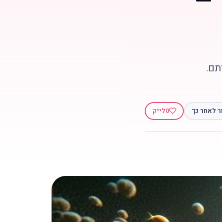
תם.
ר לאחר כך
0
לייק