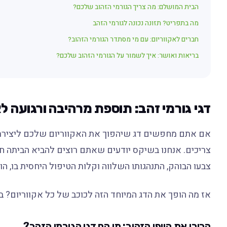
הבית המושלם: מה צריך הגורמי הזהוב שלכם?
מה בתפריט? תזונה נכונה לגורמי הזהב
חברים לאקווריום: עם מי מסתדר הגורמי הזהוב?
בריאות ואושר: איך לשמור על הגורמי הזהוב שלכם?
דגי גורמי זהב: תוספת מרהיבה ורגועה ל
אם אתם מחפשים דג שיהפוך את האקווריום שלכם ליצירת א
צריכים. אנחנו בשיקס יודעים שאתם רוצים להביא הביתה חב
צבעו הבוהק, התנהגותו השלווה וקלות הטיפול היחסית בו, הו
אז מה הופך את הדג המיוחד הזה לכוכב של כל אקווריום? בואו
הכירו את היופי הזהוב: מי הם דגי הגורמי הזהב?