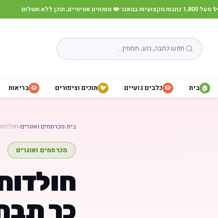
✨ מעל 1,800 כתבות מקצועיות במאגר
·
❤️ מומחים אמיתיים, תוכן ללא תשלום
בית
כלבים גזעיים
תוכים וציפורים
בריאות
🐶
🐦
🐶
🏠
בית
›
מכרסמים ואוגרים
›
חולדות 
מכרסמים ואוגרים
חולדות 
כך תבחר