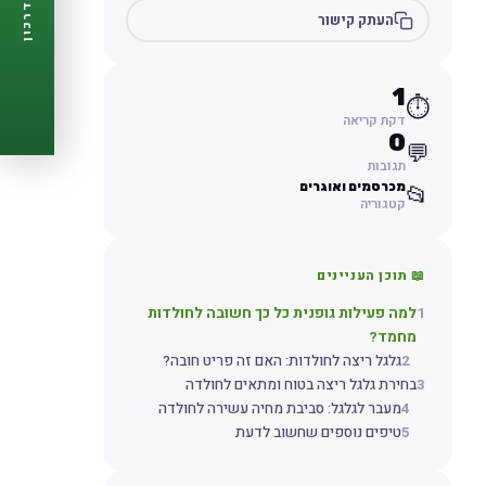
דרכון
העתק קישור
🩺
תזכורות ביקורת
📋
פרופיל מלא
🆓
חינם לגמרי
1
⏱️
צור דרכון עכשיו ←
דקת קריאה
0
💬
תגובות
מכרסמים ואוגרים
📂
קטגוריה
📖 תוכן העניינים
1
למה פעילות גופנית כל כך חשובה לחולדות
מחמד?
2
גלגל ריצה לחולדות: האם זה פריט חובה?
3
בחירת גלגל ריצה בטוח ומתאים לחולדה
4
מעבר לגלגל: סביבת מחיה עשירה לחולדה
5
טיפים נוספים שחשוב לדעת