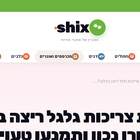
shix
🐾
המגזין של אוהבי החיות
חתולים
דגים
מכרסמים ואוגרים
כלבים
🐶
🐹
🐟
🐱
צריכות גלגל ריצה בכלוב?……
צריכות גלגל ריצה ב
ו נכון ותמנעו טעוי