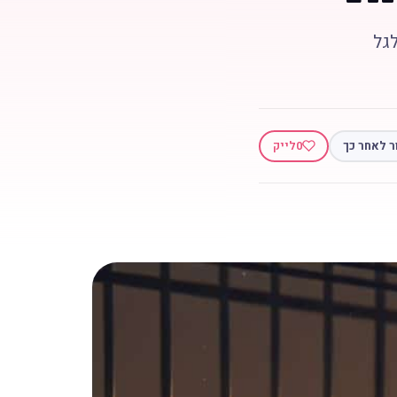
גל
ר לאחר כך
0
לייק