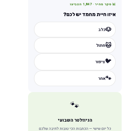
📊 סקר מהיר ·
1,847
הצביעו
איזו חיית מחמד יש לכם?
🐶
כלב
🐱
חתול
🐦
ציפור
🐾
אחר
🐾
הניוזלטר השבועי
כל יום שישי — הכתבות הכי טובות לתיבה שלכם