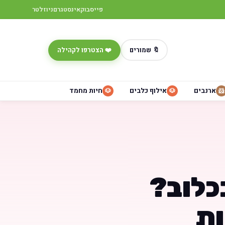
פייסבוק
אינסטגרם
ניוזלטר
🔖 שמורים
❤️ הצטרפו לקהילה
ארנבים
אילוף כלבים
חיות מחמד
🐶
🐶
🐹
כלוב?
ות