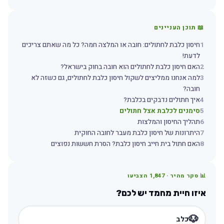
📖 תוכן העניינים
1
חיסון כלבת לחתולים: חובה או המלצה חמה? כל מה שאתם צריכים
לדעת!
2
האם חיסון כלבת לחתולים הוא חובה בחוק בישראל?
3
למה אנחנו ממליצים לשקול חיסון כלבת לחתולים, גם כשזה לא
חובה?
4
איך חתולים נדבקים בכלבת?
5
סימנים לכלבת אצל חתולים
6
תהליך החיסון והמלצות
7
היתרונות של חיסון כלבת מעבר לחובה החוקית
8
האם חתול בית חייב חיסון כלבת? הסרת חששות נפוצים
📊 סקר מהיר ·
1,847
הצביעו
איזו חיית מחמד יש לכם?
🐶
כלב