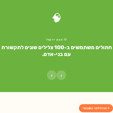
🧠
💡 האם ידעת?
חתולים משתמשים ב-100 צלילים שונים לתקשורת
עם בני-אדם.
›
‹
⚡ הניוזלטר השבועי