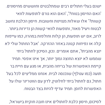
ישנם בעלי חתולים רבים שמתלבטים וחוששים מחיסונים.
'האם החיסון בטוח?', 'האם הוא גורם לתופעות לוואי
קשות?' אלו שאלות מצוינות וחשובות. חיסון הכלבת נחשב
לבטוח ויעיל מאוד, ותופעות לוואי קשות הן נדירות ביותר.
לרוב, אם יש תופעות, הן קלות וחולפות במהרה, כמו עייפות
קלה או נפיחות קטנה באזור ההזרקה. 'אבל החתול שלי לא
יוצא מהבית!', אתם אומרים. נכון, הסיכון לחתול ביתי
שממש לא יוצא החוצה נמוך יותר, אך אינו אפסי. תמיד
קיימת האפשרות של בריחה מהבית, או מגע עם חיית בר
תועה (כמו עטלף) שנכנסה לבית. אנחנו ממליצים לכל בעל
חתול, גם לחתול ביתי לחלוטין, לדון עם הווטרינר שלו על
האפשרות לחסן. תמיד עדיף להיות בצד הבטוח.
לסיכום, חיסון כלבת לחתולים אינו חובה חוקית בישראל,