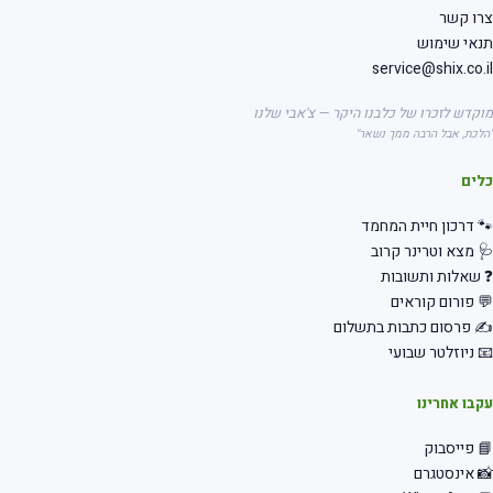
רו קשר
אי שימוש
service@shix.co.
קדש לזכרו של כלבנו היקר — צ'אבי שלנו
לכת, אבל הרבה ממך נשאר"
לים
 דרכון חיית המחמד
 מצא וטרינר קרוב
שאלות ותשובות
 פורום קוראים
 פרסום כתבות בתשלום
 ניוזלטר שבועי
בו אחרינו
 פייסבוק
 אינסטגרם