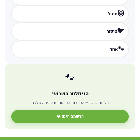
🐱
חתול
🐦
ציפור
🐾
אחר
🐾
הניוזלטר השבועי
כל יום שישי — הכתבות הכי טובות לתיבה שלכם
הרשמה חינם ❤️