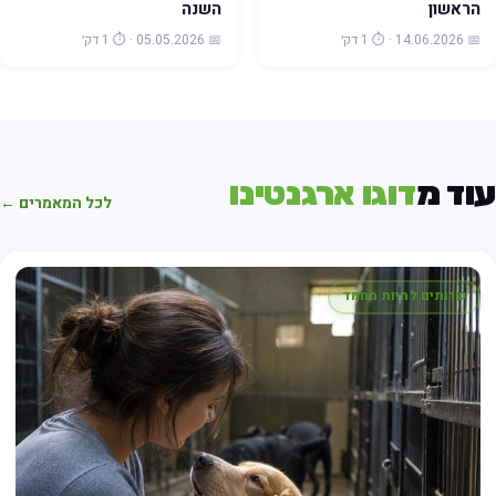
הראשון
השנה
📅 14.06.2026 · ⏱️ 1 דק׳
📅 05.05.2026 · ⏱️ 1 דק׳
וד מ
דוגו ארגנטינו
לכל המאמרים ←
שרותים לחיות מחמד