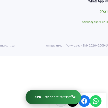
💬 Wha
א"ל
service@shix.co.
ס — כל הזכויות שמורות
תקנון
נגישות
🐾
←
דרכון חיית המחמד — חינם