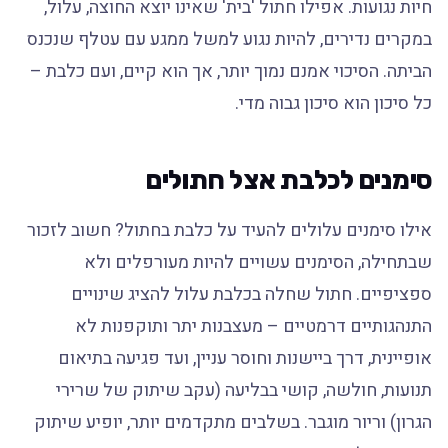
חיות נגועות. אפילו חתול 'בית' שאינו יוצא החוצה, עלול,
במקרים נדירים, להיות נגוע למשל ממגע עם עטלף שנכנס
הביתה. הסיכוי אמנם נמוך יותר, אך הוא קיים, ועם כלבת –
כל סיכון הוא סיכון גבוה מדי.
סימנים לכלבת אצל חתולים
אילו סימנים עלולים להעיד על כלבת בחתול? חשוב לזכור
שבתחילה, הסימנים עשויים להיות מעורפלים ולא
ספציפיים. חתול שחלה בכלבת עלול להציג שינויים
התנהגותיים דרמטיים – מעצבנות יתר ותוקפנות לא
אופיינית, דרך ביישנות וחוסר עניין, ועד פגיעה בתיאום
תנועות, חולשה, קושי בבליעה (עקב שיתוק של שרירי
הגרון) וריור מוגבר. בשלבים מתקדמים יותר, יופיע שיתוק