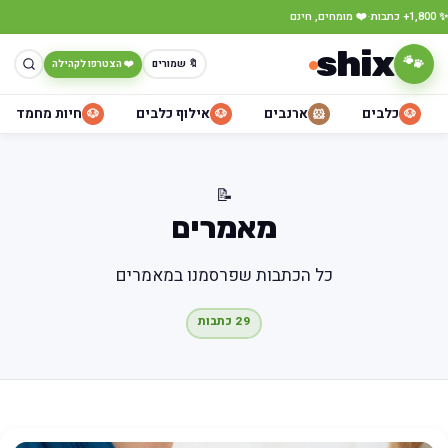
·
✨ 1,800+ כתבות
❤️ מומחים, חינם
shix
🐾
🔖 שמורים
❤️ הצטרפו לקהילה
כלבים
ארנבים
אילוף כלבים
חיות מחמד
🐶
🐶
🐹
🐶
📝
מאמרים
כל הכתבות שפרסמנו במאמרים
29 כתבות