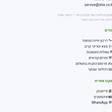
service@shix.co.il
מוקדש לזכרו של כלבנו היקר — צ'אבי שלנו
"הלכת, אבל הרבה ממך נשאר"
כלים
🐾 דרכון חיית המחמד
🩺 מצא וטרינר קרוב
❓ שאלות ותשובות
💬 פורום קוראים
✍️ פרסום כתבות בתשלום
📧 ניוזלטר שבועי
עקבו אחרינו
📘 פייסבוק
📸 אינסטגרם
💬 WhatsApp