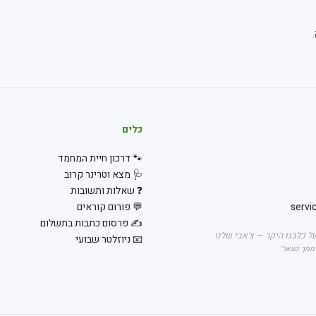
כלים
🐾 דרכון חיית המחמד
🩺 מצא וטרינר קרוב
❓ שאלות ותשובות
servi
💬 פורום קוראים
✍️ פרסום כתבות בתשלום
ל כלבנו היקר — צ'אבי שלנו
📧 ניוזלטר שבועי
 ממך נשאר"