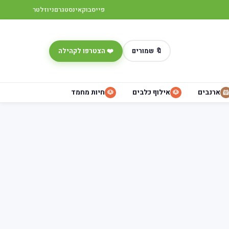
פייסבוק
אינסטגרם
ניוזלטר
🔖 שמורים
❤️ הצטרפו לקהילה
ארנבים
אילוף כלבים
חיות מחמד
🐶
🐶
🐹