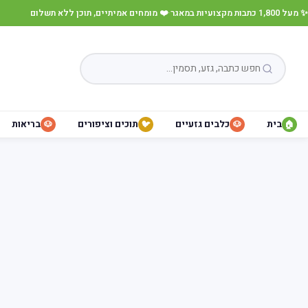
✨ מעל 1,800 כתבות מקצועיות במאגר
·
❤️ מומחים אמיתיים, תוכן ללא תשלום
בית
כלבים גזעיים
תוכים וציפורים
בריאות
🐶
🐦
🐶
🏠