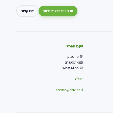
❤️ הצטרפו לניוזלטר
צרו קשר
עקבו אחרינו
📘 פייסבוק
📸 אינסטגרם
💬 WhatsApp
דוא"ל
service@shix.co.il