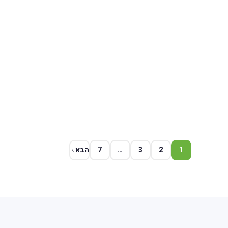
1
2
3
…
7
הבא