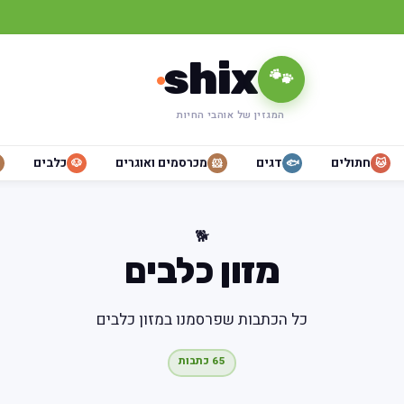
shix
🐾
המגזין של אוהבי החיות
חתולים
דגים
מכרסמים ואוגרים
כלבים
🐶
🐹
🐟
🐱
🐕
מזון כלבים
כל הכתבות שפרסמנו במזון כלבים
65 כתבות