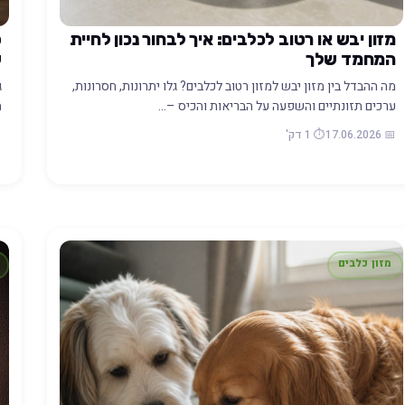
מזון יבש או רטוב לכלבים: איך לבחור נכון לחיית
ס
המחמד שלך
ש
מה ההבדל בין מזון יבש למזון רטוב לכלבים? גלו יתרונות, חסרונות,
ג
ערכים תזונתיים והשפעה על הבריאות והכיס –…
ת
📅 17.06.2026
⏱️ 1 דק'
26
מזון כלבים