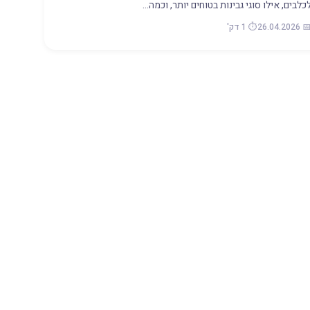
כלבים, אילו סוגי גבינות בטוחים יותר, וכמה…
📅 26.04.20
⏱️ 1 דק'