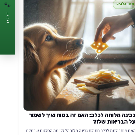
🐾
לחיית המחמד שלך
מזון כלבים
💉
מעקב חיסונים
דרכון
🩺
תזכורות ביקורת
📋
פרופיל מלא
🆓
חינם לגמרי
צור דרכון עכשיו ←
בינה מלוחה לכלב: האם זה בטוח ואיך לשמור
ל הבריאות שלו?
אם מותר לתת לכלב חתיכת גבינה מלוחה? גלו מה הסכנות שבמלח