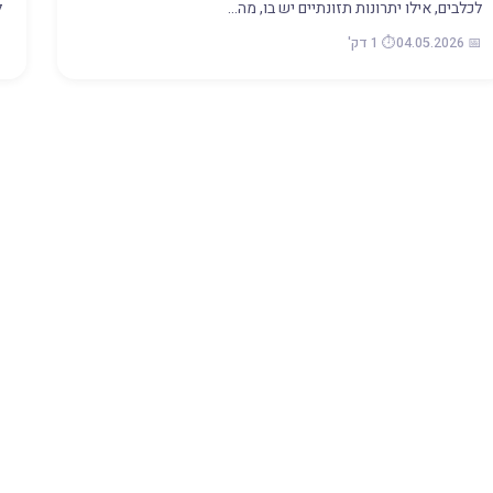
לכלבים, אילו יתרונות תזונתיים יש בו, מה…
ל
📅 04.05.2026
⏱️ 1 דק'
26