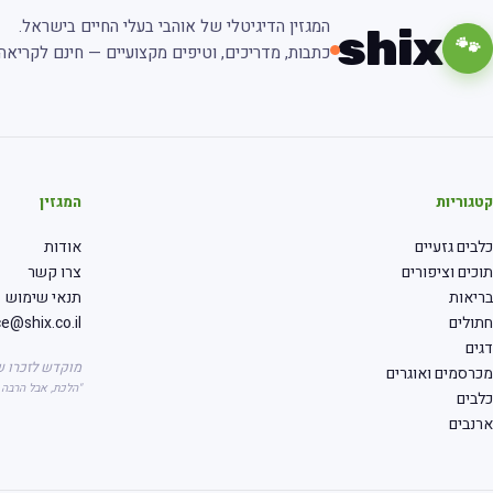
המגזין הדיגיטלי של אוהבי בעלי החיים בישראל.
shix
🐾
כתבות, מדריכים, וטיפים מקצועיים — חינם לקריאה.
קטגוריות
המגזין
כלבים גזעיים
אודות
תוכים וציפורים
צרו קשר
בריאות
תנאי שימוש
חתולים
ce@shix.co.il
דגים
מוקדש לזכרו ש
מכרסמים ואוגרים
"הלכת, אבל הרבה
כלבים
ארנבים