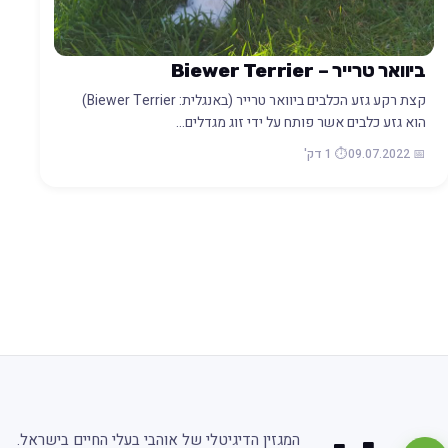
ביוואר טרייר – Biewer Terrier
קצת רקע גזע הכלבים ביוואר טרייר (באנגלית: Biewer Terrier)
הוא גזע כלבים אשר פותח על ידי זוג מגדלים…
📅 09.07.2022
⏱️ 1 דק'
המגזין הדיגיטלי של אוהבי בעלי החיים בישראל.