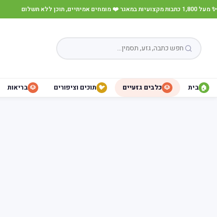
✨ מעל 1,800 כתבות מקצועיות במאגר
·
❤️ מומחים אמיתיים, תוכן ללא תשלום
בית
כלבים גזעיים
תוכים וציפורים
בריאות
🐶
🐦
🐶
🏠