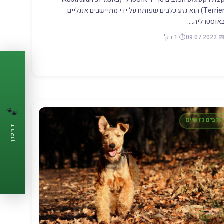
Terrier) הוא גזע כלבים שפותח על ידי מתיישבים אנגליים
אוסטרליה.…
📅 09.07.20
⏱️ 1 דק'
PASSPORT
🐾
הדרכון הדיגיטלי
🐾
לחיית המחמד שלך
💉
כלבים גזעיים
מעקב חיסונים
דרכון
🩺
תזכורות ביקורת
📋
פרופיל מלא
🆓
חינם לגמרי
צור דרכון עכשיו ←