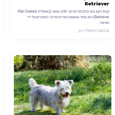
Retriever
קצת רקע גזע הכלבים רטריבר חלק-שיער (באנגלית: Flat-Coated
Retriever) הוא אחד מששת גזעי הרטריבר המוכרים על ידי
האיגוד…
📅 09.07.2022
⏱️ 1 דק'
כלבים גזעיים