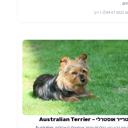
ים…
📅 09.07.20
⏱️ 1 דק'
כלבים גזעיים
רייר אוסטרלי – Australian Terrier
קצת רקע גזע הכלבים טרייר אוסטרלי (באנגלית: Australian