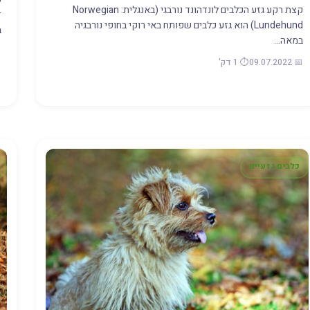
קצת רקע גזע הכלבים לונדהונד נורבגי (באנגלית: Norwegian
Lundehund) הוא גזע כלבים שפותח באי רוקי בחופי נורבגיה
ב
במאה…
22
📅 09.07.2022
⏱️ 1 דק'
כלבים גזעיים