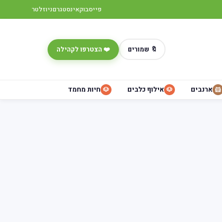
פייסבוק
אינסטגרם
ניוזלטר
🔖 שמורים
❤️ הצטרפו לקהילה
ארנבים
אילוף כלבים
חיות מחמד
🐶
🐶
🐹