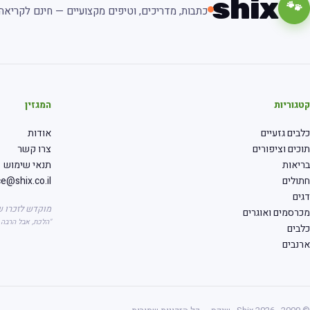
shix
🐾
כתבות, מדריכים, וטיפים מקצועיים — חינם לקריאה.
קטגוריות
המגזין
כלבים גזעיים
אודות
תוכים וציפורים
צרו קשר
בריאות
תנאי שימוש
חתולים
ce@shix.co.il
דגים
מוקדש לזכרו ש
מכרסמים ואוגרים
"הלכת, אבל הרבה
כלבים
ארנבים