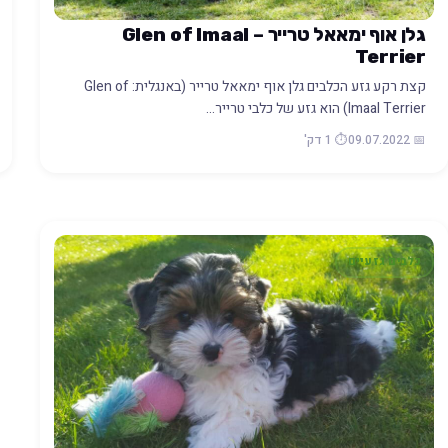
גלן אוף ימאאל טרייר – Glen of Imaal
Terrier
קצת רקע גזע הכלבים גלן אוף ימאאל טרייר (באנגלית: Glen of
Imaal Terrier) הוא גזע של כלבי טרייר…
📅 09.07.2022
⏱️ 1 דק'
כלבים גזעיים