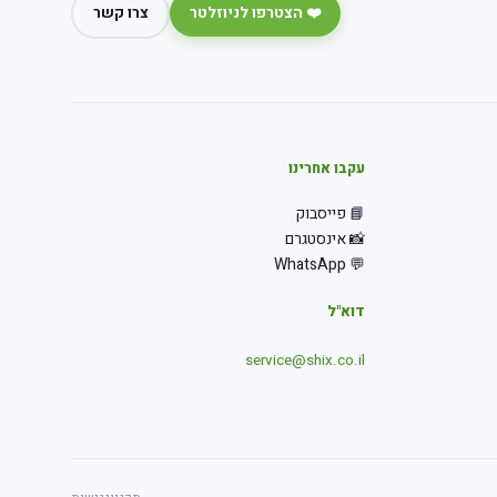
❤️ הצטרפו לניוזלטר
צרו קשר
עקבו אחרינו
📘 פייסבוק
📸 אינסטגרם
💬 WhatsApp
דוא"ל
service@shix.co.il