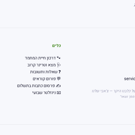
כלים
🐾 דרכון חיית המחמד
🩺 מצא וטרינר קרוב
❓ שאלות ותשובות
servi
💬 פורום קוראים
✍️ פרסום כתבות בתשלום
ל כלבנו היקר — צ'אבי שלנו
📧 ניוזלטר שבועי
 ממך נשאר"