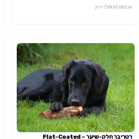
📅 09.07.2022
⏱️ 1 דק'
כלבים גזעיים
רטריבר חלק-שיער – Flat-Coated