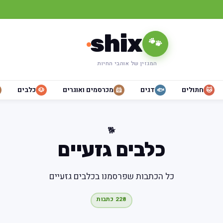
shix
🐾
המגזין של אוהבי החיות
חתולים
דגים
מכרסמים ואוגרים
כלבים
🐶
🐹
🐟
🐱
🐕
כלבים גזעיים
כל הכתבות שפרסמנו בכלבים גזעיים
228 כתבות