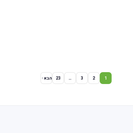
1
2
3
…
23
הבא