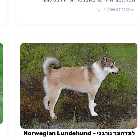
גזע הכלבים היחידי שמוצאו בצ'כיה. הטרייר הצ'כי פותח…
מ
📅 09.07.2022
⏱️ 1 דק'
22
כלבים גזעיים
ט
לונדהונד נורבגי – Norwegian Lundehund