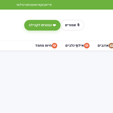
פייסבוק
אינסטגרם
ניוזלטר
🔖 שמורים
❤️ הצטרפו לקהילה
ארנבים
אילוף כלבים
חיות מחמד
🐶
🐶
🐹