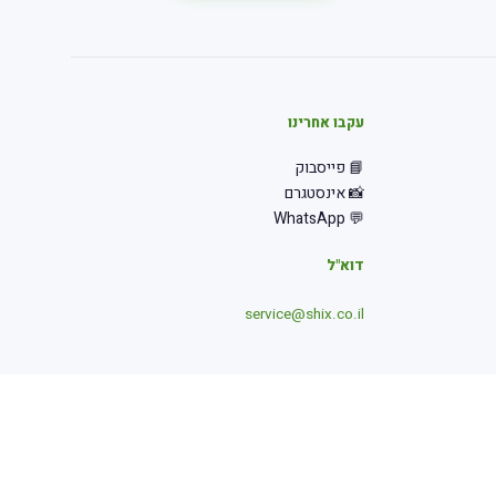
עקבו אחרינו
📘 פייסבוק
📸 אינסטגרם
💬 WhatsApp
דוא"ל
service@shix.co.il
תקנון
נגישות