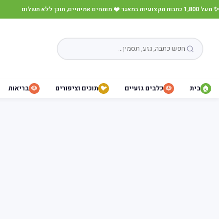
✨ מעל 1,800 כתבות מקצועיות במאגר
·
❤️ מומחים אמיתיים, תוכן ללא תשלום
בית
כלבים גזעיים
תוכים וציפורים
בריאות
🐶
🐦
🐶
🏠