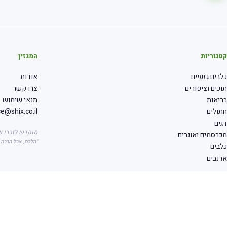
קטגוריות
המגזין
כלבים גזעיים
אודות
תוכים וציפורים
צרו קשר
בריאות
תנאי שימוש
חתולים
ce@shix.co.il
דגים
מוקדש לזכרו ש
מכרסמים ואוגרים
"הלכת, אבל הרבה
כלבים
ארנבים
© 2009–2026 Shix · שיקס — כל הזכויות שמורות