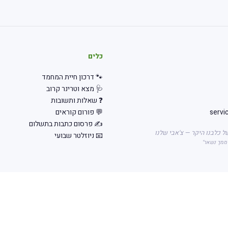
כלים
🐾 דרכון חיית המחמד
🩺 מצא וטרינר קרוב
❓ שאלות ותשובות
servi
💬 פורום קוראים
✍️ פרסום כתבות בתשלום
ל כלבנו היקר — צ'אבי שלנו
📧 ניוזלטר שבועי
 ממך נשאר"