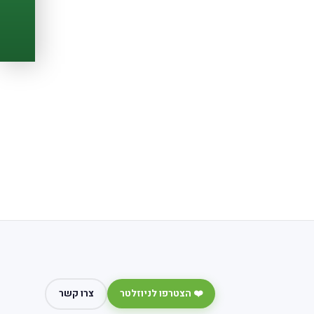
🆓
חינם לגמרי
צור דרכון עכשיו ←
❤️ הצטרפו לניוזלטר
צרו קשר