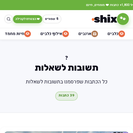
·
✨ 1,800+ כתבות
❤️ מומחים, חינם
shix
🐾
🔖 שמורים
❤️ הצטרפו לקהילה
כלבים
ארנבים
אילוף כלבים
חיות מחמד
🐶
🐶
🐹
🐶
❓
תשובות לשאלות
כל הכתבות שפרסמנו בתשובות לשאלות
39 כתבות