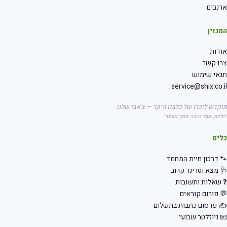
ארנבים
המגזין
אודות
צרו קשר
תנאי שימוש
service@shix.co.il
מוקדש לזכרו של כלבנו היקר — צ'אבי שלנו
"הלכת, אבל הרבה ממך נשאר"
כלים
🐾 דרכון חיית המחמד
🩺 מצא וטרינר קרוב
❓ שאלות ותשובות
💬 פורום קוראים
✍️ פרסום כתבות בתשלום
📧 ניוזלטר שבועי