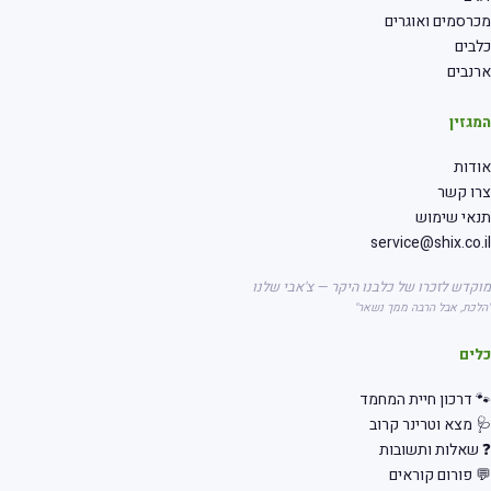
מכרסמים ואוגרים
כלבים
ארנבים
המגזין
אודות
צרו קשר
תנאי שימוש
service@shix.co.il
מוקדש לזכרו של כלבנו היקר — צ'אבי שלנו
"הלכת, אבל הרבה ממך נשאר"
כלים
🐾 דרכון חיית המחמד
🩺 מצא וטרינר קרוב
❓ שאלות ותשובות
💬 פורום קוראים