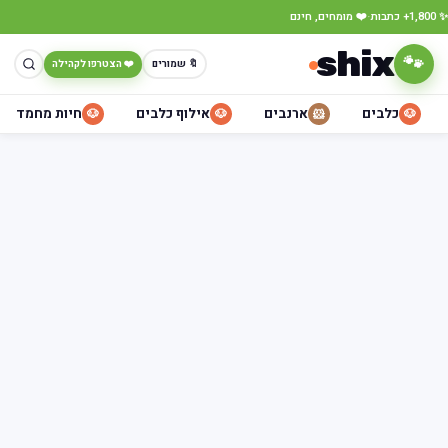
·
✨ 1,800+ כתבות
❤️ מומחים, חינם
shix
🐾
🔖 שמורים
❤️ הצטרפו לקהילה
כלבים
ארנבים
אילוף כלבים
חיות מחמד
🐶
🐶
🐹
🐶