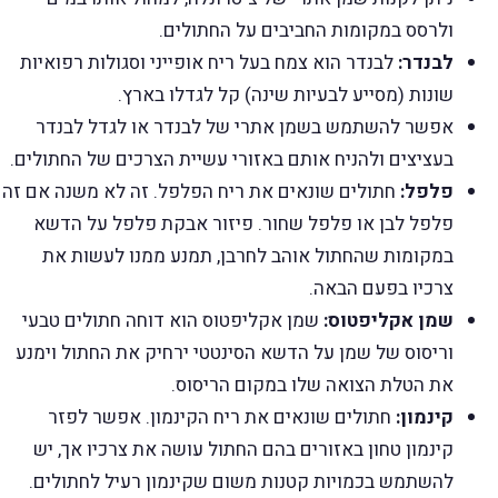
ולרסס במקומות החביבים על החתולים.
לבנדר:
לבנדר הוא צמח בעל ריח אופייני וסגולות רפואיות
שונות (מסייע לבעיות שינה) קל לגדלו בארץ.
אפשר להשתמש בשמן אתרי של לבנדר או לגדל לבנדר
בעציצים ולהניח אותם באזורי עשיית הצרכים של החתולים.
פלפל:
חתולים שונאים את ריח הפלפל. זה לא משנה אם זה
פלפל לבן או פלפל שחור. פיזור אבקת פלפל על הדשא
במקומות שהחתול אוהב לחרבן, תמנע ממנו לעשות את
צרכיו בפעם הבאה.
שמן אקליפטוס:
שמן אקליפטוס הוא דוחה חתולים טבעי
וריסוס של שמן על הדשא הסינטטי ירחיק את החתול וימנע
את הטלת הצואה שלו במקום הריסוס.
קינמון:
חתולים שונאים את ריח הקינמון. אפשר לפזר
קינמון טחון באזורים בהם החתול עושה את צרכיו אך, יש
להשתמש בכמויות קטנות משום שקינמון רעיל לחתולים.