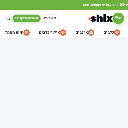
·
✨ 1,800+ כתבות
❤️ מומחים, חינם
shix
🐾
🔖 שמורים
❤️ הצטרפו לקהילה
כלבים
ארנבים
אילוף כלבים
חיות מחמד
🐶
🐶
🐹
🐶