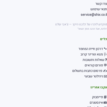
צרו קשר
תנאי שימוש
service@shix.co.il
מוקדש לזכרו של כלבנו היקר — צ'אבי שלנו
"הלכת, אבל הרבה ממך נשאר"
כלים
🐾 דרכון חיית המחמד
🩺 מצא וטרינר קרוב
❓ שאלות ותשובות
💬 פורום קוראים
✍️ פרסום כתבות בתשלום
📧 ניוזלטר שבועי
עקבו אחרינו
📘 פייסבוק
📸 אינסטגרם