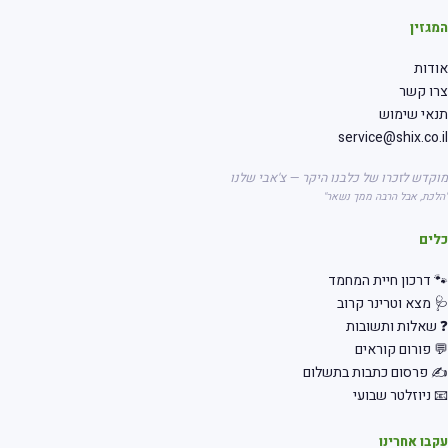
גזין
דות
רו קשר
אי שימוש
service@shix.co.
קדש לזכרו של כלבנו היקר — צ'אבי שלנו
לכת, אבל הרבה ממך נשאר"
לים
 דרכון חיית המחמד
 מצא וטרינר קרוב
שאלות ותשובות
 פורום קוראים
 פרסום כתבות בתשלום
 ניוזלטר שבועי
בו אחרינו