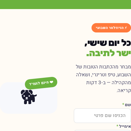
⚡ הניוזלטר השבועי
ל יום שישי,
שר לתיבה.
בחר מהכתבות הטובות של
שבוע, טיפ וטרינרי, ושאלה
מהקהילה — ב-3 דקות
❤️ חינם לתמיד
🐕
ריאה.
ם
*
ימייל
*