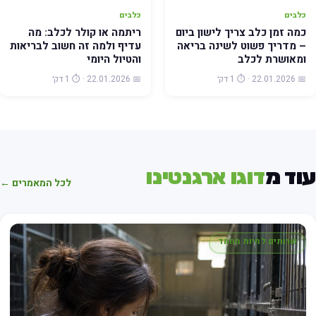
כלבים
כלבים
כמה זמן כלב צריך לישון ביום
ריתמה או קולר לכלב: מה
– מדריך פשוט לשינה בריאה
עדיף ולמה זה חשוב לבריאות
ומאושרת לכלב
והטיול היומי
📅 22.01.2026 · ⏱️ 1 דק׳
📅 22.01.2026 · ⏱️ 1 דק׳
וד מ
דוגו ארגנטינו
לכל המאמרים ←
שרותים לחיות מחמד