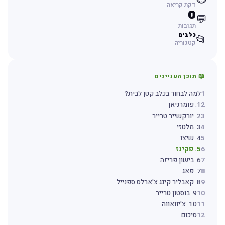
דקת קריאה
0
💬
תגובות
כלבים
📂
קטגוריה
📖 תוכן העניינים
1
למה לבחור בכלב קטן לבית?
2
1. פומרניאן
3
2. יורקשייר טרייר
4
3. מלטזי
5
4. שיצו
6
5. פקינז
7
6. בישון פריזה
8
7. פאג
9
8. קאבליר קינג צ'ארלס ספנייל
10
9. בוסטון טרייר
11
10. צ'יוואווה
12
סיכום