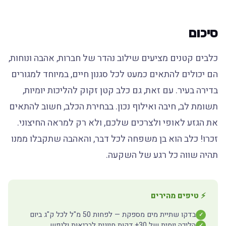
סיכום
כלבים קטנים מציעים שילוב נהדר של חברות, אהבה ונוחות,
הם יכולים להתאים כמעט לכל סגנון חיים, במיוחד למגורים
בדירה בעיר. עם זאת, גם כלב קטן זקוק להליכות יומיות,
תשומת לב, חיבה ואילוף נכון. בבחירת הכלב, חשוב להתאים
את הגזע לאופי ולצרכים שלכם, ולא רק למראה החיצוני.
זכרו! כלב הוא בן משפחה לכל דבר, והאהבה שתקבלו ממנו
תהיה שווה כל רגע של השקעה.
⚡ טיפים מהירים
בדקו שתיית מים מספקת — לפחות 50 מ"ל לכל ק"ג ביום
✓
הליכה יומית של 30+ דקות חיונית לבריאות ולנפש
✓