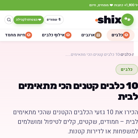
·
כתבות
❤️ מומחים, חינם
shix
🐾
🔖 שמורים
❤️ הצטרפו לקהילה
כלבים
ארנבים
אילוף כלבים
חיות מחמד
🐶
🐶
🐹
🐶
ת
›
כלבים
›
10 כלבים קטנים הכי מתאימים……
כלבים
10 כלבים קטנים הכי מתאימים
בית
הכירו את 10 גזעי הכלבים הקטנים שהכי מתאימים
בית – חמודים, שקטים, קלים לטיפול ומושלמים
משפחות או לדירות קטנות.