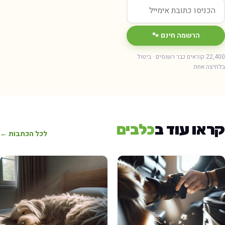
הרשמה חינם 🐾
22,400 קוראים כבר רשומים · ביטול
חיצה אחת
ראו עוד ב
כלבים
לכל הכתבות ←